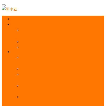
首页
阿里云优惠
阿里云优惠券免费领取：优惠券查询使用、折扣券
及上云补贴活动
2025阿里云服务器租用费用_优惠活动价格表
阿里云免费服务器领取_申请入口_免费领取流程
ECS
阿里云服务器地域选择全解析_节点选择_3分钟教
程不走弯路！
阿里云服务器全方位介绍（看这一篇就够了）
阿里云服务器ECS通用算力型u1性能_CPU_网络
PPS_IOPS测评
阿里云服务器使用教程（从购买配置到网站上线全
流程）
阿里云服务器公网带宽价格表
_1M/5M/10M/20M/100M收费明细