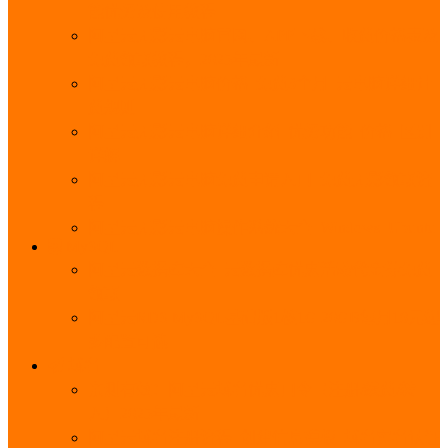
能优势及使用教程
阿里云无影云电脑官网、APP下载、收费价格表及
免费领取教程，2025年最新
阿里云无影云电脑价格_免费3个月_云电脑详细计
费规则
阿里云无影云电脑详细介绍_优势功能_价格_区别
详解
阿里云无影云电脑免费申请入口_免费无影领取流
程
阿里云无影云电脑操作系统大全_Windows_Ubuntu
MySQL
阿里云数据库大全_云数据库优惠活动代金券免费
领取
阿里云RDS MySQL基础版1核1G 20GB每月18元起
多配置可选
域名
亲测有效：阿里云域名优惠口令（注册/续费/转
入）2025年最新
阿里云域名注册流程_创建信息模板_域名实名认证