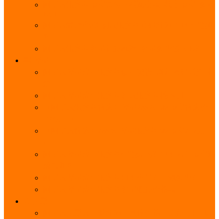
阿里云服务器带宽实际下载速度表_独享带宽_多线
BGP
阿里云经济型e实例云服务器详细介绍_CPU性能测
评
阿里云服务器流量计费标准_流量多少钱1GB？
轻量
阿里云轻量应用服务器使用教程_网站搭建3分钟搞
定
阿里云轻量应用服务器和云服务器的区别
【阿里云服务器优惠】轻量2核2G3M带宽优惠价
108元一年
【阿里云优惠】2核4G轻量服务器4M带宽297元一
年
阿里云轻量应用服务器性能差吗？CPU内存带宽系
统盘测评
阿里云轻量应用服务器CPU型号？主频多少？
阿里云轻量应用服务器流量收费价格表
无影
阿里云无影云电脑介绍：具体价格、免费3月、功