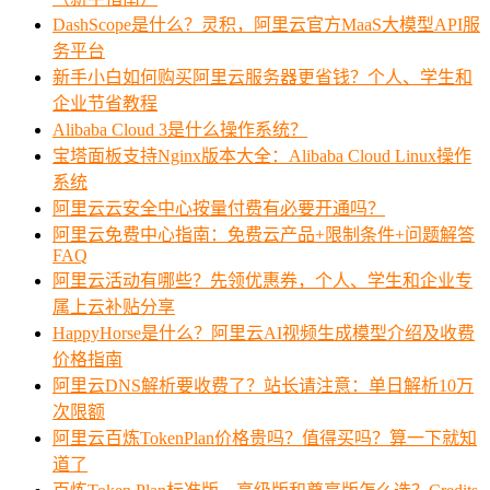
DashScope是什么？灵积，阿里云官方MaaS大模型API服
务平台
新手小白如何购买阿里云服务器更省钱？个人、学生和
企业节省教程
Alibaba Cloud 3是什么操作系统？
宝塔面板支持Nginx版本大全：Alibaba Cloud Linux操作
系统
阿里云云安全中心按量付费有必要开通吗？
阿里云免费中心指南：免费云产品+限制条件+问题解答
FAQ
阿里云活动有哪些？先领优惠券，个人、学生和企业专
属上云补贴分享
HappyHorse是什么？阿里云AI视频生成模型介绍及收费
价格指南
阿里云DNS解析要收费了？站长请注意：单日解析10万
次限额
阿里云百炼TokenPlan价格贵吗？值得买吗？算一下就知
道了