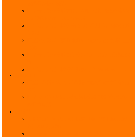
能优势及使用教程
阿里云无影云电脑官网、APP下载、收费价格表及
免费领取教程，2025年最新
阿里云无影云电脑价格_免费3个月_云电脑详细计
费规则
阿里云无影云电脑详细介绍_优势功能_价格_区别
详解
阿里云无影云电脑免费申请入口_免费无影领取流
程
阿里云无影云电脑操作系统大全_Windows_Ubuntu
MySQL
阿里云数据库大全_云数据库优惠活动代金券免费
领取
阿里云RDS MySQL基础版1核1G 20GB每月18元起
多配置可选
域名
亲测有效：阿里云域名优惠口令（注册/续费/转
入）2025年最新
阿里云域名注册流程_创建信息模板_域名实名认证