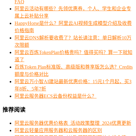
FAQ
阿里云活动有哪些？先领优惠券，个人、学生和企业专
属上云补贴分享
HappyHorse是什么？阿里云AI视频生成模型介绍及收费
价格指南
阿里云DNS解析要收费了？站长请注意：单日解析10万
次限额
阿里云百炼TokenPlan价格贵吗？值得买吗？算一下就知
道了
百炼Token Plan标准版、高级版和尊享版怎么选？Credits
额度与价格对比
阿里云万小智AI建站最新优惠价格：15元1个月起，买3
年8折、5年7折
阿里云服务器ECS云备份权益是什么？
推荐阅读
阿里云服务器优惠价格表_活动政策整理_2024优惠更新
阿里云轻量应用服务器和云服务器的区别