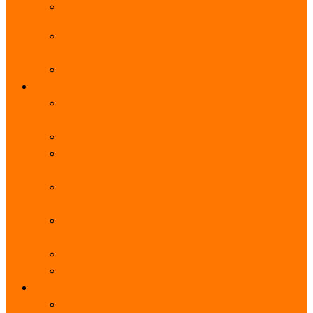
阿里云服务器带宽实际下载速度表_独享带宽_多线
BGP
阿里云经济型e实例云服务器详细介绍_CPU性能测
评
阿里云服务器流量计费标准_流量多少钱1GB？
轻量
阿里云轻量应用服务器使用教程_网站搭建3分钟搞
定
阿里云轻量应用服务器和云服务器的区别
【阿里云服务器优惠】轻量2核2G3M带宽优惠价
108元一年
【阿里云优惠】2核4G轻量服务器4M带宽297元一
年
阿里云轻量应用服务器性能差吗？CPU内存带宽系
统盘测评
阿里云轻量应用服务器CPU型号？主频多少？
阿里云轻量应用服务器流量收费价格表
无影
阿里云无影云电脑介绍：具体价格、免费3月、功