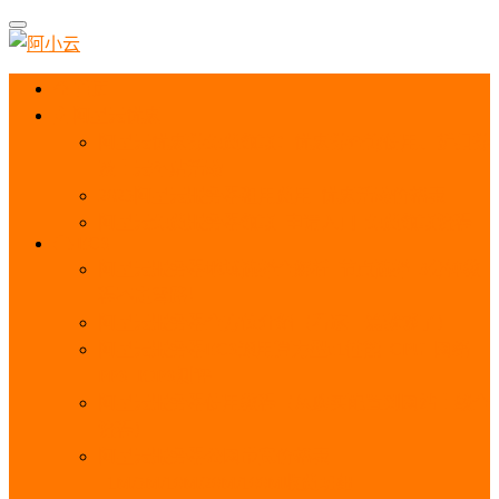
首页
阿里云优惠
阿里云优惠券免费领取：优惠券查询使用、折扣券
及上云补贴活动
2025阿里云服务器租用费用_优惠活动价格表
阿里云免费服务器领取_申请入口_免费领取流程
ECS
阿里云服务器地域选择全解析_节点选择_3分钟教
程不走弯路！
阿里云服务器全方位介绍（看这一篇就够了）
阿里云服务器ECS通用算力型u1性能_CPU_网络
PPS_IOPS测评
阿里云服务器使用教程（从购买配置到网站上线全
流程）
阿里云服务器公网带宽价格表
_1M/5M/10M/20M/100M收费明细