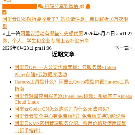
生成分享图片
扫码分享到微信
阿里云DNS解析要收费了？站长请注意：单日解析10万次限
额
« 上一篇
阿里云活动有哪些？先领优惠
2026年6月21日 am11:27
券，个人、学生和企业专属上云补贴分享
2026年6月23日 pm11:06
下一篇 »
近期文章
阿里云OPC一人公司优惠套餐：云服务器+Token
Plan+存储+云数据库活动
Harness工具是什么？阿里云Qwen模型内置Harness工具
指南
阿里云轻量应用服务器OpenClaw镜像：系统基于Alibaba
Cloud Linux
阿里云Qoder CN怎么购买？为什么无法购买？
阿里云云安全中心有免费版吗？免费版支持功能说明
阿里云KMS密钥管理服务介绍、费用价格及使用场景
（新手指南）