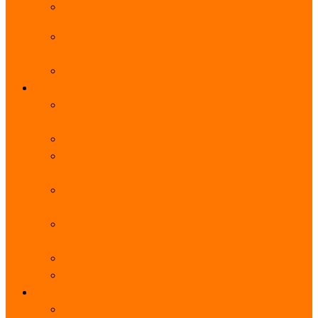
阿里云服务器带宽实际下载速度表_独享带宽_多线
BGP
阿里云经济型e实例云服务器详细介绍_CPU性能测
评
阿里云服务器流量计费标准_流量多少钱1GB？
轻量
阿里云轻量应用服务器使用教程_网站搭建3分钟搞
定
阿里云轻量应用服务器和云服务器的区别
【阿里云服务器优惠】轻量2核2G3M带宽优惠价
108元一年
【阿里云优惠】2核4G轻量服务器4M带宽297元一
年
阿里云轻量应用服务器性能差吗？CPU内存带宽系
统盘测评
阿里云轻量应用服务器CPU型号？主频多少？
阿里云轻量应用服务器流量收费价格表
无影
阿里云无影云电脑介绍：具体价格、免费3月、功