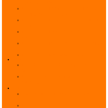
能优势及使用教程
阿里云无影云电脑官网、APP下载、收费价格表及
免费领取教程，2025年最新
阿里云无影云电脑价格_免费3个月_云电脑详细计
费规则
阿里云无影云电脑详细介绍_优势功能_价格_区别
详解
阿里云无影云电脑免费申请入口_免费无影领取流
程
阿里云无影云电脑操作系统大全_Windows_Ubuntu
MySQL
阿里云数据库大全_云数据库优惠活动代金券免费
领取
阿里云RDS MySQL基础版1核1G 20GB每月18元起
多配置可选
域名
亲测有效：阿里云域名优惠口令（注册/续费/转
入）2025年最新
阿里云域名注册流程_创建信息模板_域名实名认证