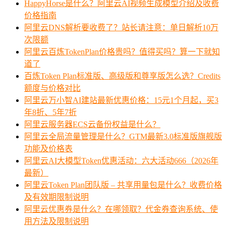
HappyHorse是什么？阿里云AI视频生成模型介绍及收费
价格指南
阿里云DNS解析要收费了？站长请注意：单日解析10万
次限额
阿里云百炼TokenPlan价格贵吗？值得买吗？算一下就知
道了
百炼Token Plan标准版、高级版和尊享版怎么选？Credits
额度与价格对比
阿里云万小智AI建站最新优惠价格：15元1个月起，买3
年8折、5年7折
阿里云服务器ECS云备份权益是什么？
阿里云全局流量管理是什么？GTM最新3.0标准版旗舰版
功能及价格表
阿里云AI大模型Token优惠活动：六大活动666（2026年
最新）
阿里云Token Plan团队版 – 共享用量包是什么？收费价格
及有效期限制说明
阿里云优惠券是什么？在哪领取？代金券查询系统、使
用方法及限制说明