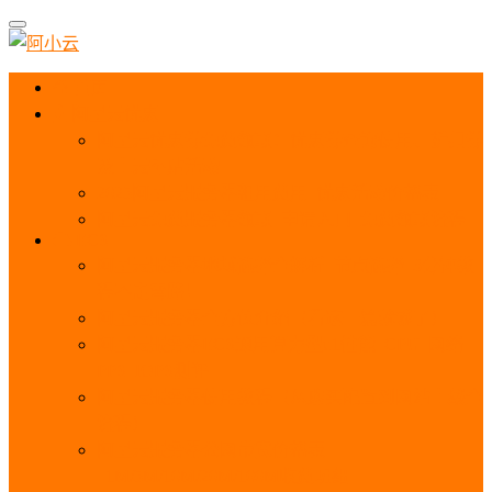
首页
阿里云优惠
阿里云优惠券免费领取：优惠券查询使用、折扣券
及上云补贴活动
2025阿里云服务器租用费用_优惠活动价格表
阿里云免费服务器领取_申请入口_免费领取流程
ECS
阿里云服务器地域选择全解析_节点选择_3分钟教
程不走弯路！
阿里云服务器全方位介绍（看这一篇就够了）
阿里云服务器ECS通用算力型u1性能_CPU_网络
PPS_IOPS测评
阿里云服务器使用教程（从购买配置到网站上线全
流程）
阿里云服务器公网带宽价格表
_1M/5M/10M/20M/100M收费明细