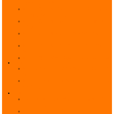
能优势及使用教程
阿里云无影云电脑官网、APP下载、收费价格表及
免费领取教程，2025年最新
阿里云无影云电脑价格_免费3个月_云电脑详细计
费规则
阿里云无影云电脑详细介绍_优势功能_价格_区别
详解
阿里云无影云电脑免费申请入口_免费无影领取流
程
阿里云无影云电脑操作系统大全_Windows_Ubuntu
MySQL
阿里云数据库大全_云数据库优惠活动代金券免费
领取
阿里云RDS MySQL基础版1核1G 20GB每月18元起
多配置可选
域名
亲测有效：阿里云域名优惠口令（注册/续费/转
入）2025年最新
阿里云域名注册流程_创建信息模板_域名实名认证