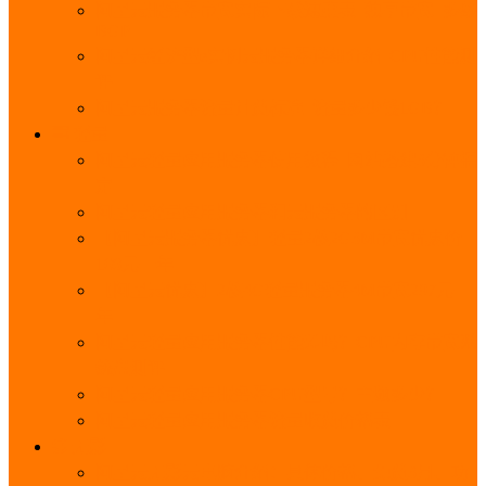
阿里云服务器带宽实际下载速度表_独享带宽_多线
BGP
阿里云经济型e实例云服务器详细介绍_CPU性能测
评
阿里云服务器流量计费标准_流量多少钱1GB？
轻量
阿里云轻量应用服务器使用教程_网站搭建3分钟搞
定
阿里云轻量应用服务器和云服务器的区别
【阿里云服务器优惠】轻量2核2G3M带宽优惠价
108元一年
【阿里云优惠】2核4G轻量服务器4M带宽297元一
年
阿里云轻量应用服务器性能差吗？CPU内存带宽系
统盘测评
阿里云轻量应用服务器CPU型号？主频多少？
阿里云轻量应用服务器流量收费价格表
无影
阿里云无影云电脑介绍：具体价格、免费3月、功