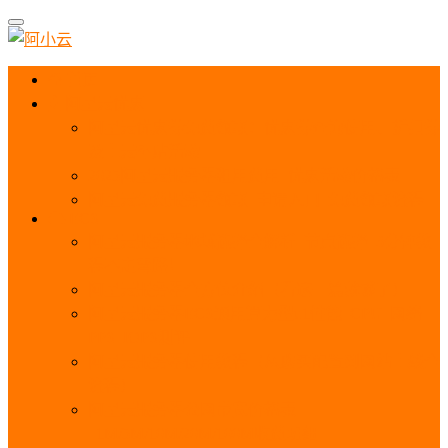
首页
阿里云优惠
阿里云优惠券免费领取：优惠券查询使用、折扣券
及上云补贴活动
2025阿里云服务器租用费用_优惠活动价格表
阿里云免费服务器领取_申请入口_免费领取流程
ECS
阿里云服务器地域选择全解析_节点选择_3分钟教
程不走弯路！
阿里云服务器全方位介绍（看这一篇就够了）
阿里云服务器ECS通用算力型u1性能_CPU_网络
PPS_IOPS测评
阿里云服务器使用教程（从购买配置到网站上线全
流程）
阿里云服务器公网带宽价格表
_1M/5M/10M/20M/100M收费明细