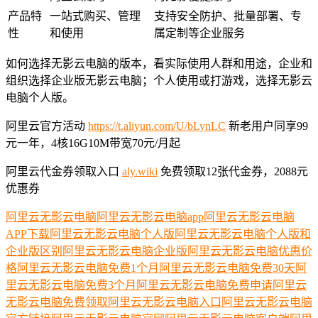
产品特
一站式购买、管理
支持安全防护、批量部署、专
性
和使用
属定制等企业服务
如何选择无影云电脑的版本，看实际使用人群和用途，企业和
组织选择企业版无影云电脑；个人使用或打游戏，选择无影云
电脑个人版。
阿里云官方活动
https://t.aliyun.com/U/bLynLC
新老用户同享99
元一年，4核16G10M带宽70元/月起
阿里云代金券领取入口
aly.wiki
免费领取12张代金券，2088元
优惠券
阿里云无影云电脑
阿里云无影云电脑app
阿里云无影云电脑
APP下载
阿里云无影云电脑个人版
阿里云无影云电脑个人版和
企业版区别
阿里云无影云电脑企业版
阿里云无影云电脑优惠价
格
阿里云无影云电脑免费1个月
阿里云无影云电脑免费30天
阿
里云无影云电脑免费3个月
阿里云无影云电脑免费申请
阿里云
无影云电脑免费领取
阿里云无影云电脑入口
阿里云无影云电脑