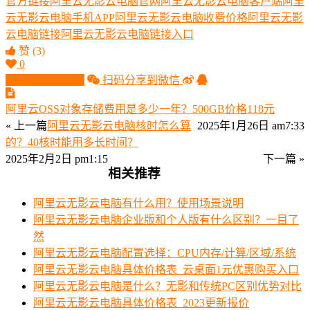
官方链接
阿里云无影云电脑官网
阿里云无影云电脑客户端
阿里
云无影云电脑手机APP
阿里云无影云电脑收费价格
阿里云无影
云电脑链接
阿里云无影云电脑链接入口
赞
(3)
0
生成分享图片
扫码分享到微信
阿里云OSS对象存储费用是多少一年？500GB价格118元
« 上一篇
阿里云无影云电脑核时怎么算
2025年1月26日 am7:33
的？40核时能用多长时间？
2025年2月2日 pm1:15
下一篇 »
相关推荐
阿里云无影云电脑有什么用？使用场景说明
阿里云无影云电脑企业版和个人版有什么区别？一目了
然
阿里云无影云电脑配置选择：CPU内存/计算/区域/系统
阿里云无影云电脑具体价格表_云桌面1元优惠购买入口
阿里云无影云电脑是什么？无影和传统PC区别优势对比
阿里云无影云电脑具体价格表_2023更新报价