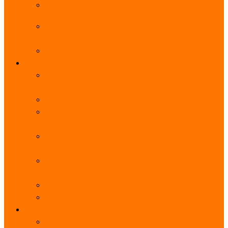
阿里云服务器带宽实际下载速度表_独享带宽_多线
BGP
阿里云经济型e实例云服务器详细介绍_CPU性能测
评
阿里云服务器流量计费标准_流量多少钱1GB？
轻量
阿里云轻量应用服务器使用教程_网站搭建3分钟搞
定
阿里云轻量应用服务器和云服务器的区别
【阿里云服务器优惠】轻量2核2G3M带宽优惠价
108元一年
【阿里云优惠】2核4G轻量服务器4M带宽297元一
年
阿里云轻量应用服务器性能差吗？CPU内存带宽系
统盘测评
阿里云轻量应用服务器CPU型号？主频多少？
阿里云轻量应用服务器流量收费价格表
无影
阿里云无影云电脑介绍：具体价格、免费3月、功