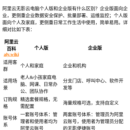
阿里云无影云电脑个人版和企业版有什么区别？企业版面向企
业，更侧重企业数据安全保护、批量部署、运维监控；个人版
面向个人及家庭，更侧重日常工作生活中使用，简单易用。详
细对比如下表：
阿里云
个人版
企业版
百科
aly.wiki
适用客
个人和家庭
企业和机构
群
老人&小孩家庭电
适用场
分支门店、呼叫中心、软件开
脑、网课、日常办
景
发等
公、团队协作
订购规
精选套餐规格，无
海量规格可选，支持自定义
格
需配置
一套账号体系：管
两套账号体系：管理员为阿里
账号体
理者和使用者均为
云账号，使用者为管理员分配
系
阿里云账号
的无影便捷账号