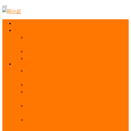
首页
阿里云优惠
阿里云优惠券免费领取：优惠券查询使用、折扣券
及上云补贴活动
2025阿里云服务器租用费用_优惠活动价格表
阿里云免费服务器领取_申请入口_免费领取流程
ECS
阿里云服务器地域选择全解析_节点选择_3分钟教
程不走弯路！
阿里云服务器全方位介绍（看这一篇就够了）
阿里云服务器ECS通用算力型u1性能_CPU_网络
PPS_IOPS测评
阿里云服务器使用教程（从购买配置到网站上线全
流程）
阿里云服务器公网带宽价格表
_1M/5M/10M/20M/100M收费明细