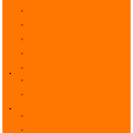
能优势及使用教程
阿里云无影云电脑官网、APP下载、收费价格表及
免费领取教程，2025年最新
阿里云无影云电脑价格_免费3个月_云电脑详细计
费规则
阿里云无影云电脑详细介绍_优势功能_价格_区别
详解
阿里云无影云电脑免费申请入口_免费无影领取流
程
阿里云无影云电脑操作系统大全_Windows_Ubuntu
MySQL
阿里云数据库大全_云数据库优惠活动代金券免费
领取
阿里云RDS MySQL基础版1核1G 20GB每月18元起
多配置可选
域名
亲测有效：阿里云域名优惠口令（注册/续费/转
入）2025年最新
阿里云域名注册流程_创建信息模板_域名实名认证