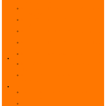
能优势及使用教程
阿里云无影云电脑官网、APP下载、收费价格表及
免费领取教程，2025年最新
阿里云无影云电脑价格_免费3个月_云电脑详细计
费规则
阿里云无影云电脑详细介绍_优势功能_价格_区别
详解
阿里云无影云电脑免费申请入口_免费无影领取流
程
阿里云无影云电脑操作系统大全_Windows_Ubuntu
MySQL
阿里云数据库大全_云数据库优惠活动代金券免费
领取
阿里云RDS MySQL基础版1核1G 20GB每月18元起
多配置可选
域名
亲测有效：阿里云域名优惠口令（注册/续费/转
入）2025年最新
阿里云域名注册流程_创建信息模板_域名实名认证