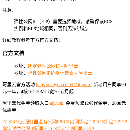
注意：
弹性公网IP（EIP）需要选择地域，请确保该ECS
实例和EIP地域相同，否则无法绑定。
详细教程参考下方官方文档：
官方文档
地址：
绑定弹性公网IP – 阿里云
地址：
弹性公网IP价格计费表 – 阿里云
阿里云官方活动
https://t.aliyun.com/U/bLynLC
新老用户同享99
元一年，4核16G10M带宽70元/月起
阿里云代金券领取入口
aly.wiki
免费领取12张代金券，2088元
优惠券
ECS
ECS云服务器没有公网IP
ECS实例绑定EIP
ECS绑定EIP
EIP
绑定弹性公网IP
阿里云ECS绑定EIP
阿里云EIP