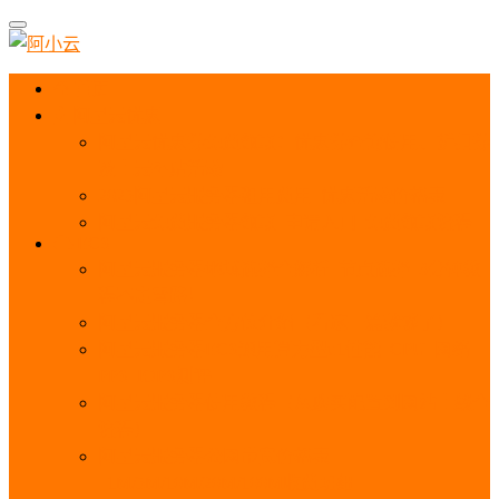
首页
阿里云优惠
阿里云优惠券免费领取：优惠券查询使用、折扣券
及上云补贴活动
2025阿里云服务器租用费用_优惠活动价格表
阿里云免费服务器领取_申请入口_免费领取流程
ECS
阿里云服务器地域选择全解析_节点选择_3分钟教
程不走弯路！
阿里云服务器全方位介绍（看这一篇就够了）
阿里云服务器ECS通用算力型u1性能_CPU_网络
PPS_IOPS测评
阿里云服务器使用教程（从购买配置到网站上线全
流程）
阿里云服务器公网带宽价格表
_1M/5M/10M/20M/100M收费明细