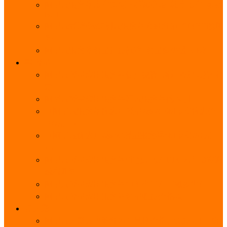
阿里云服务器带宽实际下载速度表_独享带宽_多线
BGP
阿里云经济型e实例云服务器详细介绍_CPU性能测
评
阿里云服务器流量计费标准_流量多少钱1GB？
轻量
阿里云轻量应用服务器使用教程_网站搭建3分钟搞
定
阿里云轻量应用服务器和云服务器的区别
【阿里云服务器优惠】轻量2核2G3M带宽优惠价
108元一年
【阿里云优惠】2核4G轻量服务器4M带宽297元一
年
阿里云轻量应用服务器性能差吗？CPU内存带宽系
统盘测评
阿里云轻量应用服务器CPU型号？主频多少？
阿里云轻量应用服务器流量收费价格表
无影
阿里云无影云电脑介绍：具体价格、免费3月、功