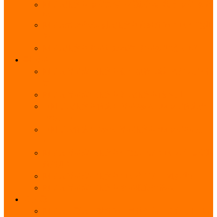
阿里云服务器带宽实际下载速度表_独享带宽_多线
BGP
阿里云经济型e实例云服务器详细介绍_CPU性能测
评
阿里云服务器流量计费标准_流量多少钱1GB？
轻量
阿里云轻量应用服务器使用教程_网站搭建3分钟搞
定
阿里云轻量应用服务器和云服务器的区别
【阿里云服务器优惠】轻量2核2G3M带宽优惠价
108元一年
【阿里云优惠】2核4G轻量服务器4M带宽297元一
年
阿里云轻量应用服务器性能差吗？CPU内存带宽系
统盘测评
阿里云轻量应用服务器CPU型号？主频多少？
阿里云轻量应用服务器流量收费价格表
无影
阿里云无影云电脑介绍：具体价格、免费3月、功