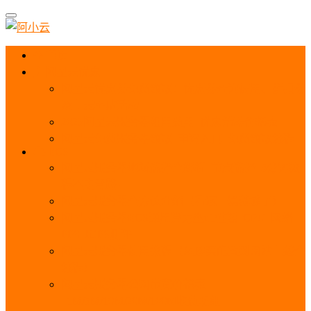
首页
阿里云优惠
阿里云优惠券免费领取：优惠券查询使用、折扣券
及上云补贴活动
2025阿里云服务器租用费用_优惠活动价格表
阿里云免费服务器领取_申请入口_免费领取流程
ECS
阿里云服务器地域选择全解析_节点选择_3分钟教
程不走弯路！
阿里云服务器全方位介绍（看这一篇就够了）
阿里云服务器ECS通用算力型u1性能_CPU_网络
PPS_IOPS测评
阿里云服务器使用教程（从购买配置到网站上线全
流程）
阿里云服务器公网带宽价格表
_1M/5M/10M/20M/100M收费明细