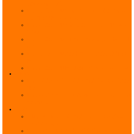
能优势及使用教程
阿里云无影云电脑官网、APP下载、收费价格表及
免费领取教程，2025年最新
阿里云无影云电脑价格_免费3个月_云电脑详细计
费规则
阿里云无影云电脑详细介绍_优势功能_价格_区别
详解
阿里云无影云电脑免费申请入口_免费无影领取流
程
阿里云无影云电脑操作系统大全_Windows_Ubuntu
MySQL
阿里云数据库大全_云数据库优惠活动代金券免费
领取
阿里云RDS MySQL基础版1核1G 20GB每月18元起
多配置可选
域名
亲测有效：阿里云域名优惠口令（注册/续费/转
入）2025年最新
阿里云域名注册流程_创建信息模板_域名实名认证