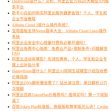
DashScope是什么？灵积，阿里云官方MaaS大模型API服
务平台
新手小白如何购买阿里云服务器更省钱？个人、学生和
企业节省教程
Alibaba Cloud 3是什么操作系统？
宝塔面板支持Nginx版本大全：Alibaba Cloud Linux操作
系统
阿里云云安全中心按量付费有必要开通吗？
阿里云免费中心指南：免费云产品+限制条件+问题解答
FAQ
阿里云活动有哪些？先领优惠券，个人、学生和企业专
属上云补贴分享
HappyHorse是什么？阿里云AI视频生成模型介绍及收费
价格指南
阿里云DNS解析要收费了？站长请注意：单日解析10万
次限额
阿里云百炼TokenPlan价格贵吗？值得买吗？算一下就知
道了
百炼Token Plan标准版、高级版和尊享版怎么选？Credits