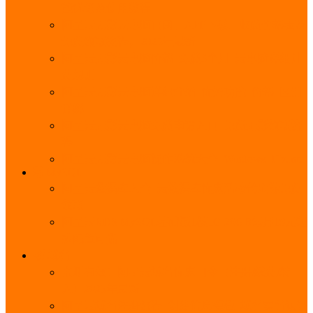
能优势及使用教程
阿里云无影云电脑官网、APP下载、收费价格表及
免费领取教程，2025年最新
阿里云无影云电脑价格_免费3个月_云电脑详细计
费规则
阿里云无影云电脑详细介绍_优势功能_价格_区别
详解
阿里云无影云电脑免费申请入口_免费无影领取流
程
阿里云无影云电脑操作系统大全_Windows_Ubuntu
MySQL
阿里云数据库大全_云数据库优惠活动代金券免费
领取
阿里云RDS MySQL基础版1核1G 20GB每月18元起
多配置可选
域名
亲测有效：阿里云域名优惠口令（注册/续费/转
入）2025年最新
阿里云域名注册流程_创建信息模板_域名实名认证