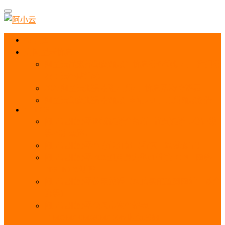
首页
阿里云优惠
阿里云优惠券免费领取：优惠券查询使用、折扣券
及上云补贴活动
2025阿里云服务器租用费用_优惠活动价格表
阿里云免费服务器领取_申请入口_免费领取流程
ECS
阿里云服务器地域选择全解析_节点选择_3分钟教
程不走弯路！
阿里云服务器全方位介绍（看这一篇就够了）
阿里云服务器ECS通用算力型u1性能_CPU_网络
PPS_IOPS测评
阿里云服务器使用教程（从购买配置到网站上线全
流程）
阿里云服务器公网带宽价格表
_1M/5M/10M/20M/100M收费明细