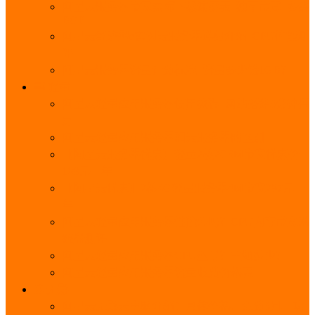
阿里云服务器带宽实际下载速度表_独享带宽_多线
BGP
阿里云经济型e实例云服务器详细介绍_CPU性能测
评
阿里云服务器流量计费标准_流量多少钱1GB？
轻量
阿里云轻量应用服务器使用教程_网站搭建3分钟搞
定
阿里云轻量应用服务器和云服务器的区别
【阿里云服务器优惠】轻量2核2G3M带宽优惠价
108元一年
【阿里云优惠】2核4G轻量服务器4M带宽297元一
年
阿里云轻量应用服务器性能差吗？CPU内存带宽系
统盘测评
阿里云轻量应用服务器CPU型号？主频多少？
阿里云轻量应用服务器流量收费价格表
无影
阿里云无影云电脑介绍：具体价格、免费3月、功