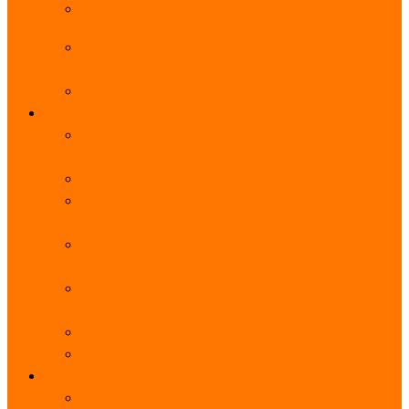
阿里云服务器带宽实际下载速度表_独享带宽_多线
BGP
阿里云经济型e实例云服务器详细介绍_CPU性能测
评
阿里云服务器流量计费标准_流量多少钱1GB？
轻量
阿里云轻量应用服务器使用教程_网站搭建3分钟搞
定
阿里云轻量应用服务器和云服务器的区别
【阿里云服务器优惠】轻量2核2G3M带宽优惠价
108元一年
【阿里云优惠】2核4G轻量服务器4M带宽297元一
年
阿里云轻量应用服务器性能差吗？CPU内存带宽系
统盘测评
阿里云轻量应用服务器CPU型号？主频多少？
阿里云轻量应用服务器流量收费价格表
无影
阿里云无影云电脑介绍：具体价格、免费3月、功