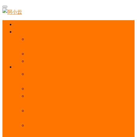
首页
阿里云优惠
阿里云优惠券免费领取：优惠券查询使用、折扣券
及上云补贴活动
2025阿里云服务器租用费用_优惠活动价格表
阿里云免费服务器领取_申请入口_免费领取流程
ECS
阿里云服务器地域选择全解析_节点选择_3分钟教
程不走弯路！
阿里云服务器全方位介绍（看这一篇就够了）
阿里云服务器ECS通用算力型u1性能_CPU_网络
PPS_IOPS测评
阿里云服务器使用教程（从购买配置到网站上线全
流程）
阿里云服务器公网带宽价格表
_1M/5M/10M/20M/100M收费明细