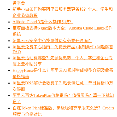
务平台
新手小白如何购买阿里云服务器更省钱？个人、学生和
企业节省教程
Alibaba Cloud 3是什么操作系统？
宝塔面板支持Nginx版本大全：Alibaba Cloud Linux操作
系统
阿里云云安全中心按量付费有必要开通吗？
阿里云免费中心指南：免费云产品+限制条件+问题解答
FAQ
阿里云活动有哪些？先领优惠券，个人、学生和企业专
属上云补贴分享
HappyHorse是什么？阿里云AI视频生成模型介绍及收费
价格指南
阿里云DNS解析要收费了？站长请注意：单日解析10万
次限额
阿里云百炼TokenPlan价格贵吗？值得买吗？算一下就知
道了
百炼Token Plan标准版、高级版和尊享版怎么选？Credits
额度与价格对比