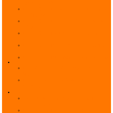
能优势及使用教程
阿里云无影云电脑官网、APP下载、收费价格表及
免费领取教程，2025年最新
阿里云无影云电脑价格_免费3个月_云电脑详细计
费规则
阿里云无影云电脑详细介绍_优势功能_价格_区别
详解
阿里云无影云电脑免费申请入口_免费无影领取流
程
阿里云无影云电脑操作系统大全_Windows_Ubuntu
MySQL
阿里云数据库大全_云数据库优惠活动代金券免费
领取
阿里云RDS MySQL基础版1核1G 20GB每月18元起
多配置可选
域名
亲测有效：阿里云域名优惠口令（注册/续费/转
入）2025年最新
阿里云域名注册流程_创建信息模板_域名实名认证