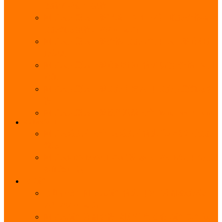
能优势及使用教程
阿里云无影云电脑官网、APP下载、收费价格表及
免费领取教程，2025年最新
阿里云无影云电脑价格_免费3个月_云电脑详细计
费规则
阿里云无影云电脑详细介绍_优势功能_价格_区别
详解
阿里云无影云电脑免费申请入口_免费无影领取流
程
阿里云无影云电脑操作系统大全_Windows_Ubuntu
MySQL
阿里云数据库大全_云数据库优惠活动代金券免费
领取
阿里云RDS MySQL基础版1核1G 20GB每月18元起
多配置可选
域名
亲测有效：阿里云域名优惠口令（注册/续费/转
入）2025年最新
阿里云域名注册流程_创建信息模板_域名实名认证