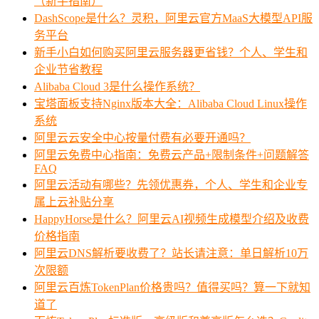
（新手指南）
DashScope是什么？灵积，阿里云官方MaaS大模型API服
务平台
新手小白如何购买阿里云服务器更省钱？个人、学生和
企业节省教程
Alibaba Cloud 3是什么操作系统？
宝塔面板支持Nginx版本大全：Alibaba Cloud Linux操作
系统
阿里云云安全中心按量付费有必要开通吗？
阿里云免费中心指南：免费云产品+限制条件+问题解答
FAQ
阿里云活动有哪些？先领优惠券，个人、学生和企业专
属上云补贴分享
HappyHorse是什么？阿里云AI视频生成模型介绍及收费
价格指南
阿里云DNS解析要收费了？站长请注意：单日解析10万
次限额
阿里云百炼TokenPlan价格贵吗？值得买吗？算一下就知
道了