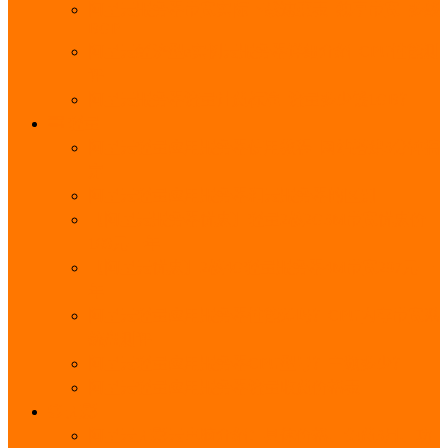
阿里云服务器带宽实际下载速度表_独享带宽_多线
BGP
阿里云经济型e实例云服务器详细介绍_CPU性能测
评
阿里云服务器流量计费标准_流量多少钱1GB？
轻量
阿里云轻量应用服务器使用教程_网站搭建3分钟搞
定
阿里云轻量应用服务器和云服务器的区别
【阿里云服务器优惠】轻量2核2G3M带宽优惠价
108元一年
【阿里云优惠】2核4G轻量服务器4M带宽297元一
年
阿里云轻量应用服务器性能差吗？CPU内存带宽系
统盘测评
阿里云轻量应用服务器CPU型号？主频多少？
阿里云轻量应用服务器流量收费价格表
无影
阿里云无影云电脑介绍：具体价格、免费3月、功