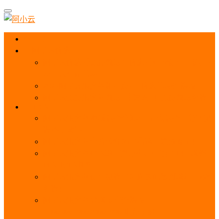
首页
阿里云优惠
阿里云优惠券免费领取：优惠券查询使用、折扣券
及上云补贴活动
2025阿里云服务器租用费用_优惠活动价格表
阿里云免费服务器领取_申请入口_免费领取流程
ECS
阿里云服务器地域选择全解析_节点选择_3分钟教
程不走弯路！
阿里云服务器全方位介绍（看这一篇就够了）
阿里云服务器ECS通用算力型u1性能_CPU_网络
PPS_IOPS测评
阿里云服务器使用教程（从购买配置到网站上线全
流程）
阿里云服务器公网带宽价格表
_1M/5M/10M/20M/100M收费明细