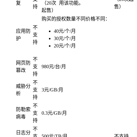
复
（20次
用该功能。
持
售）
起售）
购买的授权数量不同价格不同：
不
应用防
40元/个/月
支
护
30元/个/月
持
20元/个/月
不
网页防
支
980元/台/月
篡改
持
不
威胁分
支
3元/GB/月
析
持
不
防勒索
支
0.3元/GB/月
病毒
持
不
日志分
支
500元/TB/月
不支持