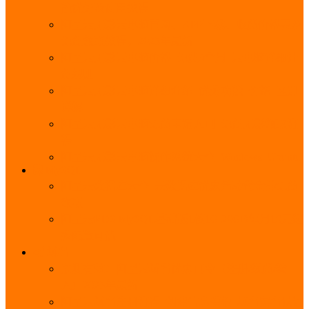
能优势及使用教程
阿里云无影云电脑官网、APP下载、收费价格表及
免费领取教程，2025年最新
阿里云无影云电脑价格_免费3个月_云电脑详细计
费规则
阿里云无影云电脑详细介绍_优势功能_价格_区别
详解
阿里云无影云电脑免费申请入口_免费无影领取流
程
阿里云无影云电脑操作系统大全_Windows_Ubuntu
MySQL
阿里云数据库大全_云数据库优惠活动代金券免费
领取
阿里云RDS MySQL基础版1核1G 20GB每月18元起
多配置可选
域名
亲测有效：阿里云域名优惠口令（注册/续费/转
入）2025年最新
阿里云域名注册流程_创建信息模板_域名实名认证