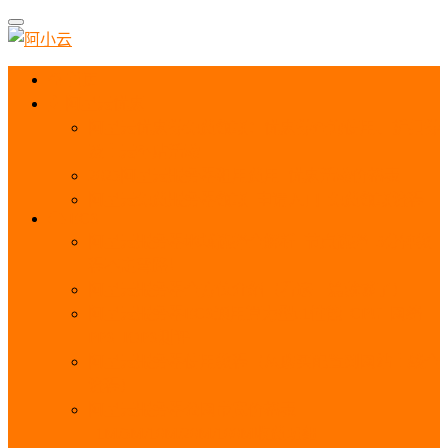
首页
阿里云优惠
阿里云优惠券免费领取：优惠券查询使用、折扣券
及上云补贴活动
2025阿里云服务器租用费用_优惠活动价格表
阿里云免费服务器领取_申请入口_免费领取流程
ECS
阿里云服务器地域选择全解析_节点选择_3分钟教
程不走弯路！
阿里云服务器全方位介绍（看这一篇就够了）
阿里云服务器ECS通用算力型u1性能_CPU_网络
PPS_IOPS测评
阿里云服务器使用教程（从购买配置到网站上线全
流程）
阿里云服务器公网带宽价格表
_1M/5M/10M/20M/100M收费明细