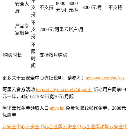
不
8000
8000
安全大
支
不支持
8000元/月
不支持
元/月
元/月
屏
持
不
产品专
支
2000元/阿里云账户/月
家服务
持
不
限
购买时长
支持按月购买
时
间
更多关于云安全中心详细说明，请参考：
axiaoyun.com/go/sas
阿里云官方活动
https://t.aliyun.com/U/bLynLC
新老用户同享99
元一年，4核16G10M带宽70元/月起
阿里云代金券领取入口
aly.wiki
免费领取12张代金券，2088元
优惠券
云安全中心
云安全中心企业版
云安全中心企业版功能
云安全中