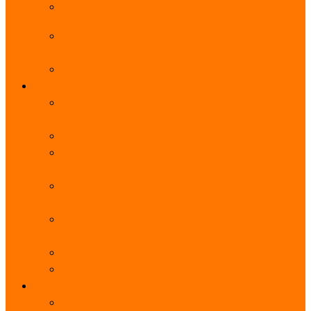
阿里云服务器带宽实际下载速度表_独享带宽_多线
BGP
阿里云经济型e实例云服务器详细介绍_CPU性能测
评
阿里云服务器流量计费标准_流量多少钱1GB？
轻量
阿里云轻量应用服务器使用教程_网站搭建3分钟搞
定
阿里云轻量应用服务器和云服务器的区别
【阿里云服务器优惠】轻量2核2G3M带宽优惠价
108元一年
【阿里云优惠】2核4G轻量服务器4M带宽297元一
年
阿里云轻量应用服务器性能差吗？CPU内存带宽系
统盘测评
阿里云轻量应用服务器CPU型号？主频多少？
阿里云轻量应用服务器流量收费价格表
无影
阿里云无影云电脑介绍：具体价格、免费3月、功