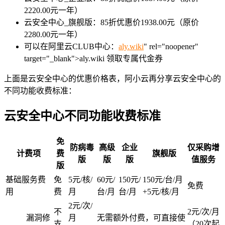
2220.00元一年）
云安全中心_旗舰版：85折优惠价1938.00元（原价
2280.00元一年）
可以在阿里云CLUB中心：
aly.wiki
" rel="noopener"
target="_blank">aly.wiki 领取专属代金券
上面是云安全中心的优惠价格表，阿小云再分享云安全中心的
不同功能收费标准：
云安全中心不同功能收费标准
免
防病毒
高级
企业
仅采购增
计费项
费
旗舰版
版
版
版
值服务
版
基础服务费
免
5元/核/
60元/
150元/
150元/台/月
免费
用
费
月
台/月
台/月
+5元/核/月
2元/次/
不
2元/次/月
漏洞修
月
无需额外付费，可直接使
支
（20次起