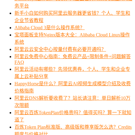
务平台
新手小白如何购买阿里云服务器更省钱？个人、学生和
企业节省教程
Alibaba Cloud 3是什么操作系统？
宝塔面板支持Nginx版本大全：Alibaba Cloud Linux操作
系统
阿里云云安全中心按量付费有必要开通吗？
阿里云免费中心指南：免费云产品+限制条件+问题解答
FAQ
阿里云活动有哪些？先领优惠券，个人、学生和企业专
属上云补贴分享
HappyHorse是什么？阿里云AI视频生成模型介绍及收费
价格指南
阿里云DNS解析要收费了？站长请注意：单日解析10万
次限额
阿里云百炼TokenPlan价格贵吗？值得买吗？算一下就知
道了
百炼Token Plan标准版、高级版和尊享版怎么选？Credits
额度与价格对比