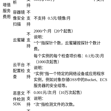
析
增值
持
服务
容器镜
不
费用
像安全
支
不支持
0.5元/镜像/月
扫描
持
2000/个/月（20个起售）
不
说明：
云蜜罐
支
“个”指探针个数，云蜜罐按探针个数计
持
费。
每个实例的每个检查项价格：0.1元/次/月
（1000次起售）
云平台
不
说明：
配置检
支
“实例”指一个特定的网络设备或应用程序
查
持
实例，例如对象存储OSS中的Bucket、ECS
服务器的安全组等。
不
0.001元/次/月（10万次起售）
恶意文
支
说明：
件检测
SDK
持
“次”指检测文件的次数。