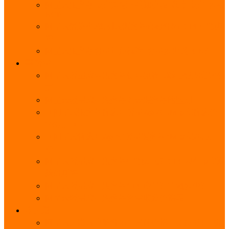
阿里云服务器带宽实际下载速度表_独享带宽_多线
BGP
阿里云经济型e实例云服务器详细介绍_CPU性能测
评
阿里云服务器流量计费标准_流量多少钱1GB？
轻量
阿里云轻量应用服务器使用教程_网站搭建3分钟搞
定
阿里云轻量应用服务器和云服务器的区别
【阿里云服务器优惠】轻量2核2G3M带宽优惠价
108元一年
【阿里云优惠】2核4G轻量服务器4M带宽297元一
年
阿里云轻量应用服务器性能差吗？CPU内存带宽系
统盘测评
阿里云轻量应用服务器CPU型号？主频多少？
阿里云轻量应用服务器流量收费价格表
无影
阿里云无影云电脑介绍：具体价格、免费3月、功