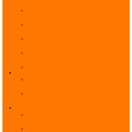
能优势及使用教程
阿里云无影云电脑官网、APP下载、收费价格表及
免费领取教程，2025年最新
阿里云无影云电脑价格_免费3个月_云电脑详细计
费规则
阿里云无影云电脑详细介绍_优势功能_价格_区别
详解
阿里云无影云电脑免费申请入口_免费无影领取流
程
阿里云无影云电脑操作系统大全_Windows_Ubuntu
MySQL
阿里云数据库大全_云数据库优惠活动代金券免费
领取
阿里云RDS MySQL基础版1核1G 20GB每月18元起
多配置可选
域名
亲测有效：阿里云域名优惠口令（注册/续费/转
入）2025年最新
阿里云域名注册流程_创建信息模板_域名实名认证