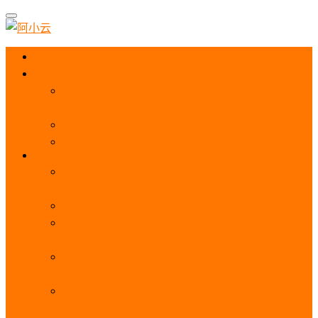
首页
阿里云优惠
阿里云优惠券免费领取：优惠券查询使用、折扣券
及上云补贴活动
2025阿里云服务器租用费用_优惠活动价格表
阿里云免费服务器领取_申请入口_免费领取流程
ECS
阿里云服务器地域选择全解析_节点选择_3分钟教
程不走弯路！
阿里云服务器全方位介绍（看这一篇就够了）
阿里云服务器ECS通用算力型u1性能_CPU_网络
PPS_IOPS测评
阿里云服务器使用教程（从购买配置到网站上线全
流程）
阿里云服务器公网带宽价格表
_1M/5M/10M/20M/100M收费明细