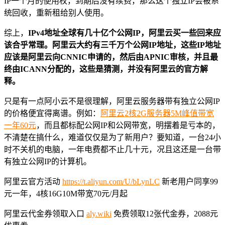
IP一个月的使用权，到期后没有续费，那么这个独立IP会被系
统回收，重新租给别人使用。
综上，
IPv4地址全球有几十亿个公网IP，阿里云买一些回来应
该合乎常理。阿里云大约有三千万个公网IP地址，这些IP地址
应该是阿里云向CNNIC申请的，然后由APNIC审核，并且最
终由ICANN分配的，这些是猜测，并没有阿里云的官方解
释。
只是有一点阿小云不是很理解，阿里云服务器带有独立公网IP
的价格便宜得离谱。例如：
阿里云2核2G服务器5M峰值带宽
一年60元
，而且都标配公网IP和公网带宽，明摆着是亏本的，
不清楚在搞什么，难道仅仅是为了新用户？要知道，一台24小
时不关机的电脑，一年电费都不止几十元，况且这还是一台带
有独立公网IP的计算机。
阿里云官方活动
https://t.aliyun.com/U/bLynLC
新老用户同享99
元一年，4核16G10M带宽70元/月起
阿里云代金券领取入口
aly.wiki
免费领取12张代金券，2088元