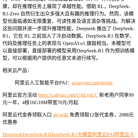
骤，却在推理任务上展现了卓越性能。借助 RL，DeepSeek-
R1-Zero 自然衍生出众多强大且有趣的推理行为。然而，该模
型也面临诸如无限重复、可读性差及语言混杂等挑战。为解决
这些问题并进一步提升推理性能，Deepseek 推出了 DeepSeek-
R1，它在 RL 之前加入了冷启动数据。DeepSeek-R1 在数学、
代码及推理任务上的表现与 OpenAI-o1 旗鼓相当。本模型可
以直接部署，直接部署的模型采用DeepSeek-R1 作为预训练模
型，可以根据用户提供的任意文本进行续写。
相关云产品：
阿里云人工智能平台PAI：
axiaoyun.com/go/pai
阿里云官方活动
https://t.aliyun.com/U/bLynLC
新老用户同享99
元一年，4核16G10M带宽70元/月起
阿里云代金券领取入口
aly.wiki
免费领取12张代金券，2088元
优惠券
DeepSeek
DeepSeek-R1
DeepSeek-R1大模型
阿里云PAI
阿里云人