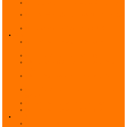
阿里云服务器带宽实际下载速度表_独享带宽_多线
BGP
阿里云经济型e实例云服务器详细介绍_CPU性能测
评
阿里云服务器流量计费标准_流量多少钱1GB？
轻量
阿里云轻量应用服务器使用教程_网站搭建3分钟搞
定
阿里云轻量应用服务器和云服务器的区别
【阿里云服务器优惠】轻量2核2G3M带宽优惠价
108元一年
【阿里云优惠】2核4G轻量服务器4M带宽297元一
年
阿里云轻量应用服务器性能差吗？CPU内存带宽系
统盘测评
阿里云轻量应用服务器CPU型号？主频多少？
阿里云轻量应用服务器流量收费价格表
无影
阿里云无影云电脑介绍：具体价格、免费3月、功