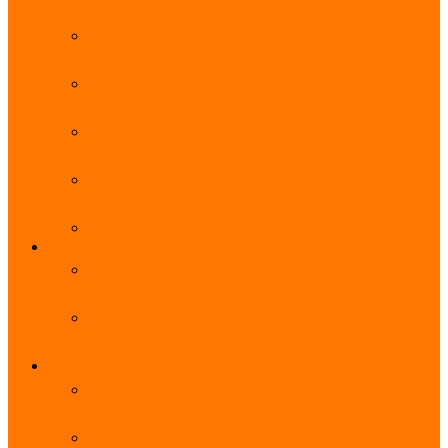
能优势及使用教程
阿里云无影云电脑官网、APP下载、收费价格表及
免费领取教程，2025年最新
阿里云无影云电脑价格_免费3个月_云电脑详细计
费规则
阿里云无影云电脑详细介绍_优势功能_价格_区别
详解
阿里云无影云电脑免费申请入口_免费无影领取流
程
阿里云无影云电脑操作系统大全_Windows_Ubuntu
MySQL
阿里云数据库大全_云数据库优惠活动代金券免费
领取
阿里云RDS MySQL基础版1核1G 20GB每月18元起
多配置可选
域名
亲测有效：阿里云域名优惠口令（注册/续费/转
入）2025年最新
阿里云域名注册流程_创建信息模板_域名实名认证