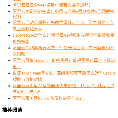
阿里云云安全中心按量付费有必要开通吗？
阿里云免费中心指南：免费云产品+限制条件+问题解答
FAQ
阿里云活动有哪些？先领优惠券，个人、学生和企业专
属上云补贴分享
HappyHorse是什么？阿里云AI视频生成模型介绍及收费
价格指南
阿里云DNS解析要收费了？站长请注意：单日解析10万
次限额
阿里云百炼TokenPlan价格贵吗？值得买吗？算一下就知
道了
百炼Token Plan标准版、高级版和尊享版怎么选？Credits
额度与价格对比
阿里云万小智AI建站最新优惠价格：15元1个月起，买3
年8折、5年7折
阿里云服务器ECS云备份权益是什么？
推荐阅读