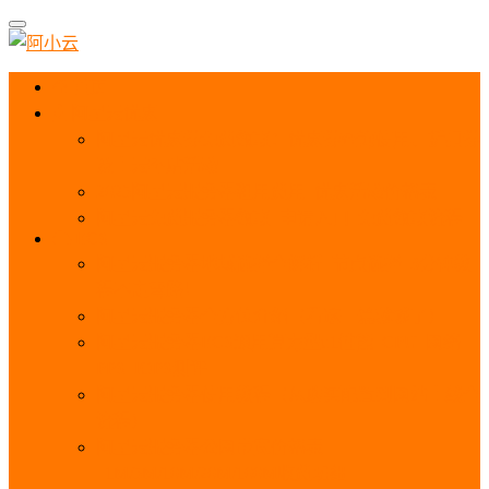
首页
阿里云优惠
阿里云优惠券免费领取：优惠券查询使用、折扣券
及上云补贴活动
2025阿里云服务器租用费用_优惠活动价格表
阿里云免费服务器领取_申请入口_免费领取流程
ECS
阿里云服务器地域选择全解析_节点选择_3分钟教
程不走弯路！
阿里云服务器全方位介绍（看这一篇就够了）
阿里云服务器ECS通用算力型u1性能_CPU_网络
PPS_IOPS测评
阿里云服务器使用教程（从购买配置到网站上线全
流程）
阿里云服务器公网带宽价格表
_1M/5M/10M/20M/100M收费明细