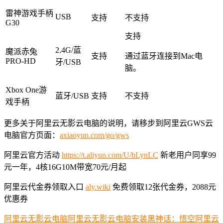
雷神游戏手柄
USB
支持
不支持
G30
支持
2.4G/蓝
魔派赤兔
支持
通过蓝牙连接到Mac电
PRO-HD
牙/USB
脑。
Xbox One游
蓝牙/USB
支持
不支持
戏手柄
更多关于阿里云无影云电脑的说明，请移步到阿里云GWS云
电脑官方页面：
axiaoyun.com/go/gws
阿里云官方活动
https://t.aliyun.com/U/bLynLC
新老用户同享99
元一年，4核16G10M带宽70元/月起
阿里云代金券领取入口
aly.wiki
免费领取12张代金券，2088元
优惠券
阿里云无影云电脑
阿里云无影云电脑安装黑神话：悟空
阿里云