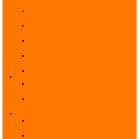
能优势及使用教程
阿里云无影云电脑官网、APP下载、收费价格表及
免费领取教程，2025年最新
阿里云无影云电脑价格_免费3个月_云电脑详细计
费规则
阿里云无影云电脑详细介绍_优势功能_价格_区别
详解
阿里云无影云电脑免费申请入口_免费无影领取流
程
阿里云无影云电脑操作系统大全_Windows_Ubuntu
MySQL
阿里云数据库大全_云数据库优惠活动代金券免费
领取
阿里云RDS MySQL基础版1核1G 20GB每月18元起
多配置可选
域名
亲测有效：阿里云域名优惠口令（注册/续费/转
入）2025年最新
阿里云域名注册流程_创建信息模板_域名实名认证