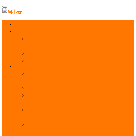
首页
阿里云优惠
阿里云优惠券免费领取：优惠券查询使用、折扣券
及上云补贴活动
2025阿里云服务器租用费用_优惠活动价格表
阿里云免费服务器领取_申请入口_免费领取流程
ECS
阿里云服务器地域选择全解析_节点选择_3分钟教
程不走弯路！
阿里云服务器全方位介绍（看这一篇就够了）
阿里云服务器ECS通用算力型u1性能_CPU_网络
PPS_IOPS测评
阿里云服务器使用教程（从购买配置到网站上线全
流程）
阿里云服务器公网带宽价格表
_1M/5M/10M/20M/100M收费明细