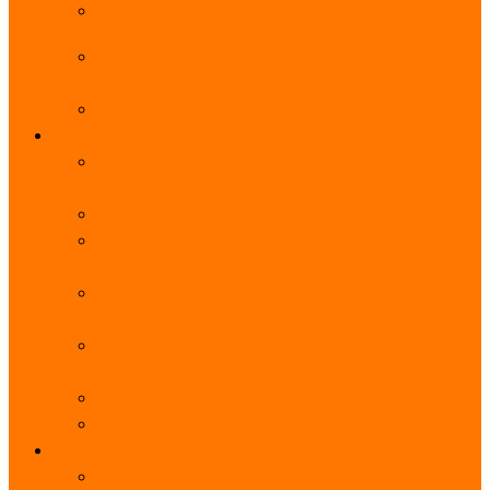
阿里云服务器带宽实际下载速度表_独享带宽_多线
BGP
阿里云经济型e实例云服务器详细介绍_CPU性能测
评
阿里云服务器流量计费标准_流量多少钱1GB？
轻量
阿里云轻量应用服务器使用教程_网站搭建3分钟搞
定
阿里云轻量应用服务器和云服务器的区别
【阿里云服务器优惠】轻量2核2G3M带宽优惠价
108元一年
【阿里云优惠】2核4G轻量服务器4M带宽297元一
年
阿里云轻量应用服务器性能差吗？CPU内存带宽系
统盘测评
阿里云轻量应用服务器CPU型号？主频多少？
阿里云轻量应用服务器流量收费价格表
无影
阿里云无影云电脑介绍：具体价格、免费3月、功