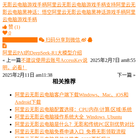
无影云电脑游戏手柄
阿里云无影云电脑游戏手柄支持
阿里云无
影云电脑黑神话：悟空
阿里云无影云电脑黑神话游戏手柄
阿里
云电脑游戏手柄
赞
(1)
0
生成分享图片
扫码分享到微信
阿里云PAI的DeepSeek-R1大模型介绍
« 上一篇
不建议使用云账号AccessKey说
2025年2月7日 am8:55
明，必看！
2025年2月11日 am11:38
下一篇 »
相关推荐
阿里云无影云电脑客户端下载Windows、Mac、iOS和
Android下载
阿里云无影云电脑配置选择：CPU内存/计算/区域/系统
阿里云无影云电脑操作系统大全_Windows_Ubuntu
阿里云无影云电脑是什么？无影和传统PC区别优势对比
阿里云无影云电脑免费申请入口_免费无影领取流程