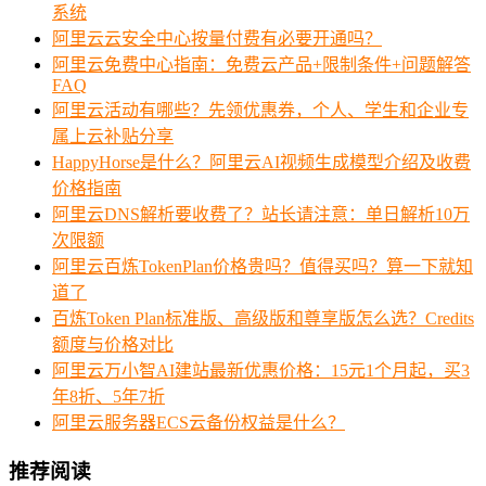
系统
阿里云云安全中心按量付费有必要开通吗？
阿里云免费中心指南：免费云产品+限制条件+问题解答
FAQ
阿里云活动有哪些？先领优惠券，个人、学生和企业专
属上云补贴分享
HappyHorse是什么？阿里云AI视频生成模型介绍及收费
价格指南
阿里云DNS解析要收费了？站长请注意：单日解析10万
次限额
阿里云百炼TokenPlan价格贵吗？值得买吗？算一下就知
道了
百炼Token Plan标准版、高级版和尊享版怎么选？Credits
额度与价格对比
阿里云万小智AI建站最新优惠价格：15元1个月起，买3
年8折、5年7折
阿里云服务器ECS云备份权益是什么？
推荐阅读