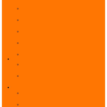
能优势及使用教程
阿里云无影云电脑官网、APP下载、收费价格表及
免费领取教程，2025年最新
阿里云无影云电脑价格_免费3个月_云电脑详细计
费规则
阿里云无影云电脑详细介绍_优势功能_价格_区别
详解
阿里云无影云电脑免费申请入口_免费无影领取流
程
阿里云无影云电脑操作系统大全_Windows_Ubuntu
MySQL
阿里云数据库大全_云数据库优惠活动代金券免费
领取
阿里云RDS MySQL基础版1核1G 20GB每月18元起
多配置可选
域名
亲测有效：阿里云域名优惠口令（注册/续费/转
入）2025年最新
阿里云域名注册流程_创建信息模板_域名实名认证