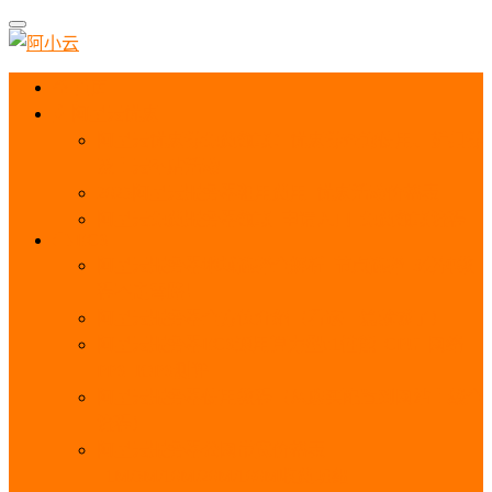
首页
阿里云优惠
阿里云优惠券免费领取：优惠券查询使用、折扣券
及上云补贴活动
2025阿里云服务器租用费用_优惠活动价格表
阿里云免费服务器领取_申请入口_免费领取流程
ECS
阿里云服务器地域选择全解析_节点选择_3分钟教
程不走弯路！
阿里云服务器全方位介绍（看这一篇就够了）
阿里云服务器ECS通用算力型u1性能_CPU_网络
PPS_IOPS测评
阿里云服务器使用教程（从购买配置到网站上线全
流程）
阿里云服务器公网带宽价格表
_1M/5M/10M/20M/100M收费明细