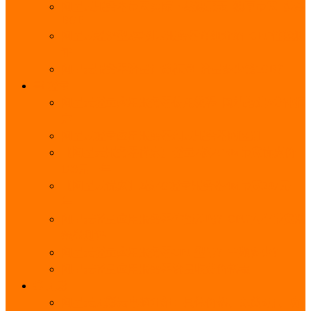
阿里云服务器带宽实际下载速度表_独享带宽_多线
BGP
阿里云经济型e实例云服务器详细介绍_CPU性能测
评
阿里云服务器流量计费标准_流量多少钱1GB？
轻量
阿里云轻量应用服务器使用教程_网站搭建3分钟搞
定
阿里云轻量应用服务器和云服务器的区别
【阿里云服务器优惠】轻量2核2G3M带宽优惠价
108元一年
【阿里云优惠】2核4G轻量服务器4M带宽297元一
年
阿里云轻量应用服务器性能差吗？CPU内存带宽系
统盘测评
阿里云轻量应用服务器CPU型号？主频多少？
阿里云轻量应用服务器流量收费价格表
无影
阿里云无影云电脑介绍：具体价格、免费3月、功