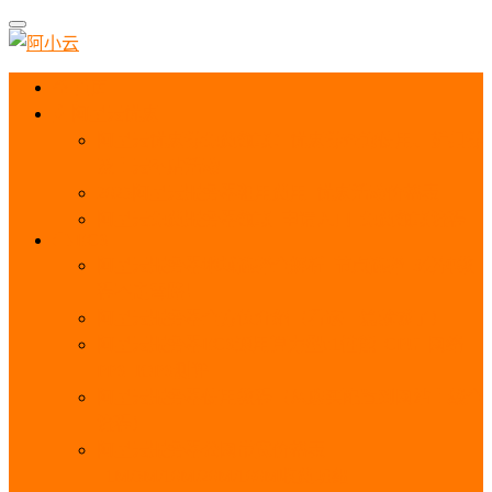
首页
阿里云优惠
阿里云优惠券免费领取：优惠券查询使用、折扣券
及上云补贴活动
2025阿里云服务器租用费用_优惠活动价格表
阿里云免费服务器领取_申请入口_免费领取流程
ECS
阿里云服务器地域选择全解析_节点选择_3分钟教
程不走弯路！
阿里云服务器全方位介绍（看这一篇就够了）
阿里云服务器ECS通用算力型u1性能_CPU_网络
PPS_IOPS测评
阿里云服务器使用教程（从购买配置到网站上线全
流程）
阿里云服务器公网带宽价格表
_1M/5M/10M/20M/100M收费明细