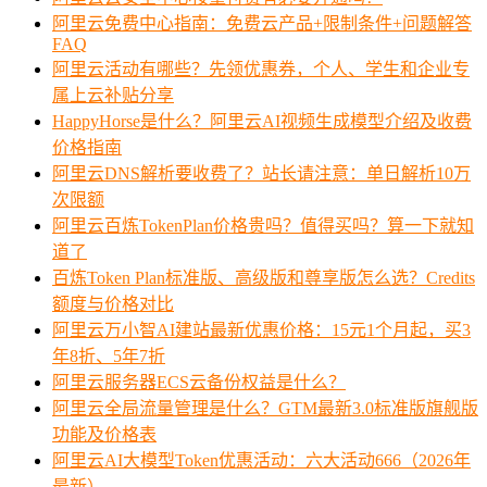
阿里云免费中心指南：免费云产品+限制条件+问题解答
FAQ
阿里云活动有哪些？先领优惠券，个人、学生和企业专
属上云补贴分享
HappyHorse是什么？阿里云AI视频生成模型介绍及收费
价格指南
阿里云DNS解析要收费了？站长请注意：单日解析10万
次限额
阿里云百炼TokenPlan价格贵吗？值得买吗？算一下就知
道了
百炼Token Plan标准版、高级版和尊享版怎么选？Credits
额度与价格对比
阿里云万小智AI建站最新优惠价格：15元1个月起，买3
年8折、5年7折
阿里云服务器ECS云备份权益是什么？
阿里云全局流量管理是什么？GTM最新3.0标准版旗舰版
功能及价格表
阿里云AI大模型Token优惠活动：六大活动666（2026年
最新）