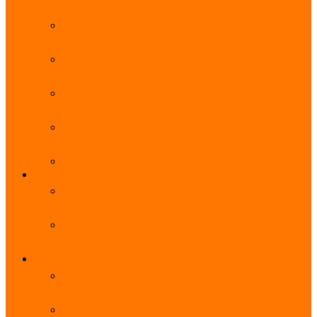
能优势及使用教程
阿里云无影云电脑官网、APP下载、收费价格表及
免费领取教程，2025年最新
阿里云无影云电脑价格_免费3个月_云电脑详细计
费规则
阿里云无影云电脑详细介绍_优势功能_价格_区别
详解
阿里云无影云电脑免费申请入口_免费无影领取流
程
阿里云无影云电脑操作系统大全_Windows_Ubuntu
MySQL
阿里云数据库大全_云数据库优惠活动代金券免费
领取
阿里云RDS MySQL基础版1核1G 20GB每月18元起
多配置可选
域名
亲测有效：阿里云域名优惠口令（注册/续费/转
入）2025年最新
阿里云域名注册流程_创建信息模板_域名实名认证