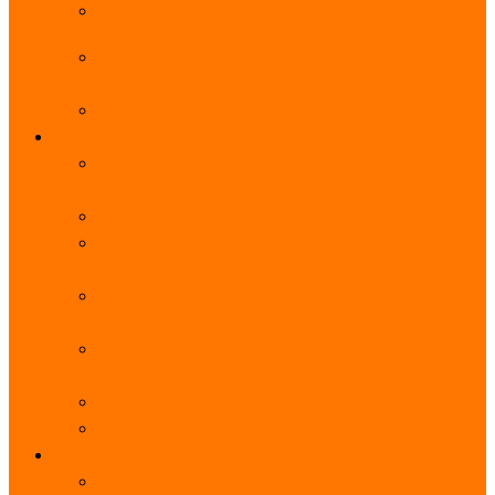
阿里云服务器带宽实际下载速度表_独享带宽_多线
BGP
阿里云经济型e实例云服务器详细介绍_CPU性能测
评
阿里云服务器流量计费标准_流量多少钱1GB？
轻量
阿里云轻量应用服务器使用教程_网站搭建3分钟搞
定
阿里云轻量应用服务器和云服务器的区别
【阿里云服务器优惠】轻量2核2G3M带宽优惠价
108元一年
【阿里云优惠】2核4G轻量服务器4M带宽297元一
年
阿里云轻量应用服务器性能差吗？CPU内存带宽系
统盘测评
阿里云轻量应用服务器CPU型号？主频多少？
阿里云轻量应用服务器流量收费价格表
无影
阿里云无影云电脑介绍：具体价格、免费3月、功