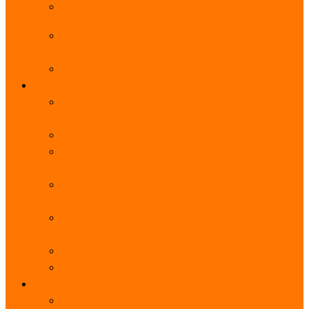
阿里云服务器带宽实际下载速度表_独享带宽_多线
BGP
阿里云经济型e实例云服务器详细介绍_CPU性能测
评
阿里云服务器流量计费标准_流量多少钱1GB？
轻量
阿里云轻量应用服务器使用教程_网站搭建3分钟搞
定
阿里云轻量应用服务器和云服务器的区别
【阿里云服务器优惠】轻量2核2G3M带宽优惠价
108元一年
【阿里云优惠】2核4G轻量服务器4M带宽297元一
年
阿里云轻量应用服务器性能差吗？CPU内存带宽系
统盘测评
阿里云轻量应用服务器CPU型号？主频多少？
阿里云轻量应用服务器流量收费价格表
无影
阿里云无影云电脑介绍：具体价格、免费3月、功