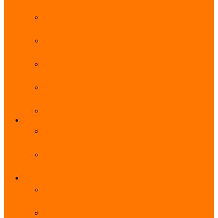
能优势及使用教程
阿里云无影云电脑官网、APP下载、收费价格表及
免费领取教程，2025年最新
阿里云无影云电脑价格_免费3个月_云电脑详细计
费规则
阿里云无影云电脑详细介绍_优势功能_价格_区别
详解
阿里云无影云电脑免费申请入口_免费无影领取流
程
阿里云无影云电脑操作系统大全_Windows_Ubuntu
MySQL
阿里云数据库大全_云数据库优惠活动代金券免费
领取
阿里云RDS MySQL基础版1核1G 20GB每月18元起
多配置可选
域名
亲测有效：阿里云域名优惠口令（注册/续费/转
入）2025年最新
阿里云域名注册流程_创建信息模板_域名实名认证