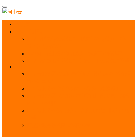
首页
阿里云优惠
阿里云优惠券免费领取：优惠券查询使用、折扣券
及上云补贴活动
2025阿里云服务器租用费用_优惠活动价格表
阿里云免费服务器领取_申请入口_免费领取流程
ECS
阿里云服务器地域选择全解析_节点选择_3分钟教
程不走弯路！
阿里云服务器全方位介绍（看这一篇就够了）
阿里云服务器ECS通用算力型u1性能_CPU_网络
PPS_IOPS测评
阿里云服务器使用教程（从购买配置到网站上线全
流程）
阿里云服务器公网带宽价格表
_1M/5M/10M/20M/100M收费明细