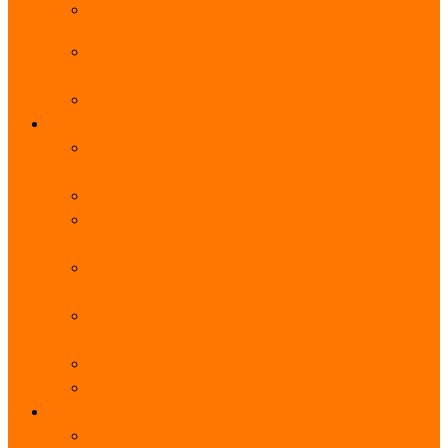
阿里云服务器带宽实际下载速度表_独享带宽_多线
BGP
阿里云经济型e实例云服务器详细介绍_CPU性能测
评
阿里云服务器流量计费标准_流量多少钱1GB？
轻量
阿里云轻量应用服务器使用教程_网站搭建3分钟搞
定
阿里云轻量应用服务器和云服务器的区别
【阿里云服务器优惠】轻量2核2G3M带宽优惠价
108元一年
【阿里云优惠】2核4G轻量服务器4M带宽297元一
年
阿里云轻量应用服务器性能差吗？CPU内存带宽系
统盘测评
阿里云轻量应用服务器CPU型号？主频多少？
阿里云轻量应用服务器流量收费价格表
无影
阿里云无影云电脑介绍：具体价格、免费3月、功