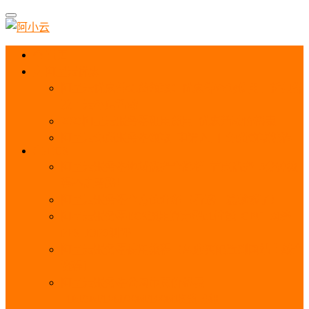
首页
阿里云优惠
阿里云优惠券免费领取：优惠券查询使用、折扣券
及上云补贴活动
2025阿里云服务器租用费用_优惠活动价格表
阿里云免费服务器领取_申请入口_免费领取流程
ECS
阿里云服务器地域选择全解析_节点选择_3分钟教
程不走弯路！
阿里云服务器全方位介绍（看这一篇就够了）
阿里云服务器ECS通用算力型u1性能_CPU_网络
PPS_IOPS测评
阿里云服务器使用教程（从购买配置到网站上线全
流程）
阿里云服务器公网带宽价格表
_1M/5M/10M/20M/100M收费明细