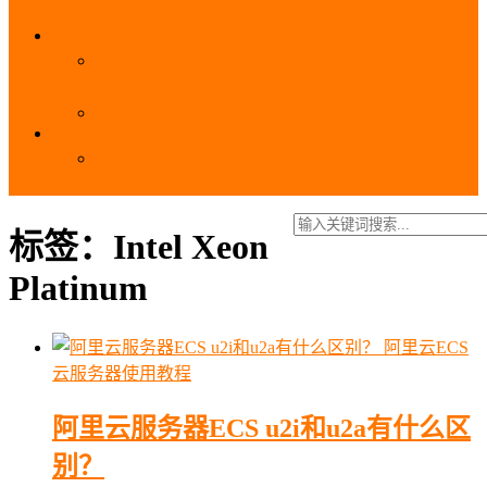
_域名费用
SSL
阿里云SSL免费证书申请流程_免费20张SSL证书
_SSL下载部署全流程
阿里云免费SSL证书申请入口及流程（白嫖指南）
EIP
阿里云EIP香港BGP多线和BGP多线精品区别、选
择和价格对比
标签：Intel Xeon
Platinum
阿里云ECS
云服务器使用教程
阿里云服务器ECS u2i和u2a有什么区
别？