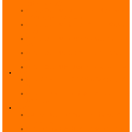
能优势及使用教程
阿里云无影云电脑官网、APP下载、收费价格表及
免费领取教程，2025年最新
阿里云无影云电脑价格_免费3个月_云电脑详细计
费规则
阿里云无影云电脑详细介绍_优势功能_价格_区别
详解
阿里云无影云电脑免费申请入口_免费无影领取流
程
阿里云无影云电脑操作系统大全_Windows_Ubuntu
MySQL
阿里云数据库大全_云数据库优惠活动代金券免费
领取
阿里云RDS MySQL基础版1核1G 20GB每月18元起
多配置可选
域名
亲测有效：阿里云域名优惠口令（注册/续费/转
入）2025年最新
阿里云域名注册流程_创建信息模板_域名实名认证