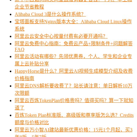
企业节省教程
Alibaba Cloud 3是什么操作系统？
宝塔面板支持Nginx版本大全：Alibaba Cloud Linux操作
系统
阿里云云安全中心按量付费有必要开通吗？
阿里云免费中心指南：免费云产品+限制条件+问题解答
FAQ
阿里云活动有哪些？先领优惠券，个人、学生和企业专
属上云补贴分享
HappyHorse是什么？阿里云AI视频生成模型介绍及收费
价格指南
阿里云DNS解析要收费了？站长请注意：单日解析10万
次限额
阿里云百炼TokenPlan价格贵吗？值得买吗？算一下就知
道了
百炼Token Plan标准版、高级版和尊享版怎么选？Credits
额度与价格对比
阿里云万小智AI建站最新优惠价格：15元1个月起，买3