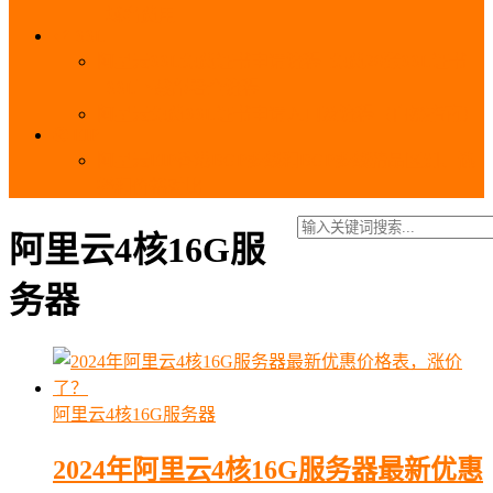
_域名费用
SSL
阿里云SSL免费证书申请流程_免费20张SSL证书
_SSL下载部署全流程
阿里云免费SSL证书申请入口及流程（白嫖指南）
EIP
阿里云EIP香港BGP多线和BGP多线精品区别、选
择和价格对比
阿里云4核16G服
务器
阿里云4核16G服务器
2024年阿里云4核16G服务器最新优惠