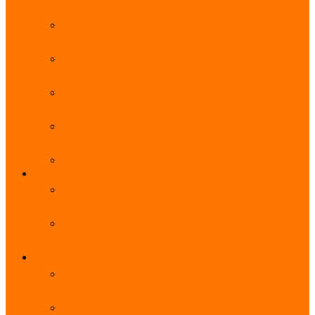
能优势及使用教程
阿里云无影云电脑官网、APP下载、收费价格表及
免费领取教程，2025年最新
阿里云无影云电脑价格_免费3个月_云电脑详细计
费规则
阿里云无影云电脑详细介绍_优势功能_价格_区别
详解
阿里云无影云电脑免费申请入口_免费无影领取流
程
阿里云无影云电脑操作系统大全_Windows_Ubuntu
MySQL
阿里云数据库大全_云数据库优惠活动代金券免费
领取
阿里云RDS MySQL基础版1核1G 20GB每月18元起
多配置可选
域名
亲测有效：阿里云域名优惠口令（注册/续费/转
入）2025年最新
阿里云域名注册流程_创建信息模板_域名实名认证