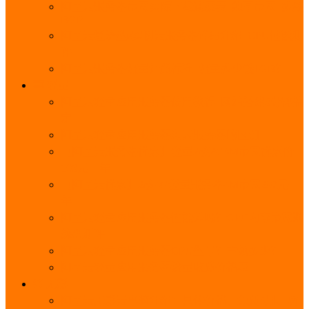
阿里云服务器带宽实际下载速度表_独享带宽_多线
BGP
阿里云经济型e实例云服务器详细介绍_CPU性能测
评
阿里云服务器流量计费标准_流量多少钱1GB？
轻量
阿里云轻量应用服务器使用教程_网站搭建3分钟搞
定
阿里云轻量应用服务器和云服务器的区别
【阿里云服务器优惠】轻量2核2G3M带宽优惠价
108元一年
【阿里云优惠】2核4G轻量服务器4M带宽297元一
年
阿里云轻量应用服务器性能差吗？CPU内存带宽系
统盘测评
阿里云轻量应用服务器CPU型号？主频多少？
阿里云轻量应用服务器流量收费价格表
无影
阿里云无影云电脑介绍：具体价格、免费3月、功