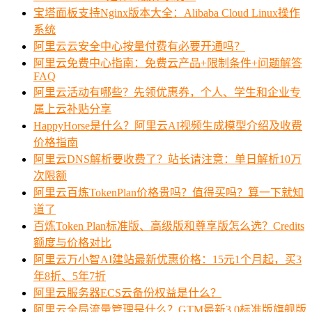
宝塔面板支持Nginx版本大全：Alibaba Cloud Linux操作
系统
阿里云云安全中心按量付费有必要开通吗？
阿里云免费中心指南：免费云产品+限制条件+问题解答
FAQ
阿里云活动有哪些？先领优惠券，个人、学生和企业专
属上云补贴分享
HappyHorse是什么？阿里云AI视频生成模型介绍及收费
价格指南
阿里云DNS解析要收费了？站长请注意：单日解析10万
次限额
阿里云百炼TokenPlan价格贵吗？值得买吗？算一下就知
道了
百炼Token Plan标准版、高级版和尊享版怎么选？Credits
额度与价格对比
阿里云万小智AI建站最新优惠价格：15元1个月起，买3
年8折、5年7折
阿里云服务器ECS云备份权益是什么？
阿里云全局流量管理是什么？GTM最新3.0标准版旗舰版