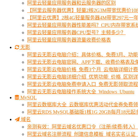
阿里云轻量应用服务器和云服务器的区别
【阿里云服务器优惠】轻量2核2G3M带宽优惠价10
【阿里云优惠】2核4G轻量服务器4M带宽297元一
阿里云轻量应用服务器性能差吗？CPU内存带宽系
阿里云轻量应用服务器CPU型号？主频多少？
阿里云轻量应用服务器流量收费价格表
无影
阿里云无影云电脑介绍：具体价格、免费3月、功
阿里云无影云电脑官网、APP下载、收费价格表及免
阿里云无影云电脑价格_免费3个月_云电脑详细计
阿里云无影云电脑详细介绍_优势功能_价格_区别
阿里云无影云电脑免费申请入口_免费无影领取流程
阿里云无影云电脑操作系统大全_Windows_Ubuntu
MySQL
阿里云数据库大全_云数据库优惠活动代金券免费
阿里云RDS MySQL基础版1核1G 20GB每月18元
域名
亲测有效：阿里云域名优惠口令（注册/续费/转入）2
阿里云域名注册流程_创建信息模板_域名实名认证