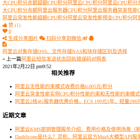
大CPU积分余额
超额CPU积分
阿里云CPU积分
阿里云CPU积分
大CPU积分余额
阿里云服务器CPU积分
阿里云服务器突发性能C
阿里云突发性能超额CPU积分
阿里云突发性能预支CPU积分
阿
赞
(1)
0
生成分享图片
扫码分享到微信
阿里云对象存储OSS、文件存储NAS和块存储区别及选择
« 上一篇
阿里云短信发送状态回执错误码对照表
2021年2月22日 pm9:52
相关推荐
阿里云无性能约束模式收费价格0.005元/积分
阿里云突发性能实例CPU积分性能约束和无性能约束模
阿里云2核4G服务器优惠价格，ECS 199元1年、轻量298
近期文章
阿里云KMS密钥管理服务介绍、费用价格及使用场景（
DashScope是什么？灵积，阿里云官方MaaS大模型API