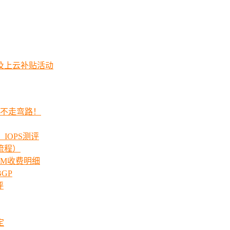
及上云补贴活动
程不走弯路！
_IOPS测评
流程）
00M收费明细
GP
评
定