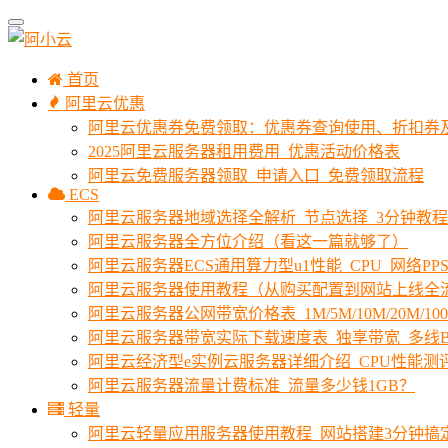
首页
阿里云优惠
阿里云优惠券免费领取：优惠券查询使用、折扣券
2025阿里云服务器租用费用_优惠活动价格表
阿里云免费服务器领取_申请入口_免费领取流程
ECS
阿里云服务器地域选择全解析_节点选择_3分钟教
阿里云服务器全方位介绍（看这一篇就够了）
阿里云服务器ECS通用算力型u1性能_CPU_网络PPS
阿里云服务器使用教程（从购买配置到网站上线全
阿里云服务器公网带宽价格表_1M/5M/10M/20M/1
阿里云服务器带宽实际下载速度表_独享带宽_多线B
阿里云经济型e实例云服务器详细介绍_CPU性能测
阿里云服务器流量计费标准_流量多少钱1GB？
轻量
阿里云轻量应用服务器使用教程_网站搭建3分钟搞