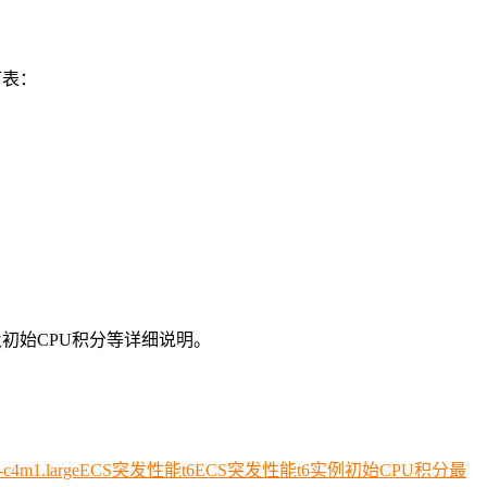
下表：
及初始CPU积分等详细说明。
6-c4m1.large
ECS突发性能t6
ECS突发性能t6实例
初始CPU积分
最