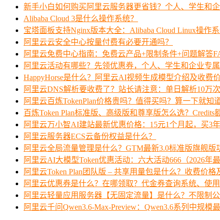
新手小白如何购买阿里云服务器更省钱？个人、学生和企
Alibaba Cloud 3是什么操作系统？
宝塔面板支持Nginx版本大全：Alibaba Cloud Linux操作
阿里云云安全中心按量付费有必要开通吗？
阿里云免费中心指南：免费云产品+限制条件+问题解答F
阿里云活动有哪些？先领优惠券，个人、学生和企业专属
HappyHorse是什么？阿里云AI视频生成模型介绍及收费
阿里云DNS解析要收费了？站长请注意：单日解析10万
阿里云百炼TokenPlan价格贵吗？值得买吗？算一下就知
百炼Token Plan标准版、高级版和尊享版怎么选？Credi
阿里云万小智AI建站最新优惠价格：15元1个月起，买3年
阿里云服务器ECS云备份权益是什么？
阿里云全局流量管理是什么？GTM最新3.0标准版旗舰版
阿里云AI大模型Token优惠活动：六大活动666（2026年
阿里云Token Plan团队版 – 共享用量包是什么？收费
阿里云优惠券是什么？在哪领取？代金券查询系统、使用
阿里云轻量应用服务器【无固定流量】是什么？不限制公
阿里云千问Qwen3.6-Max-Preview：Qwen3.6系列