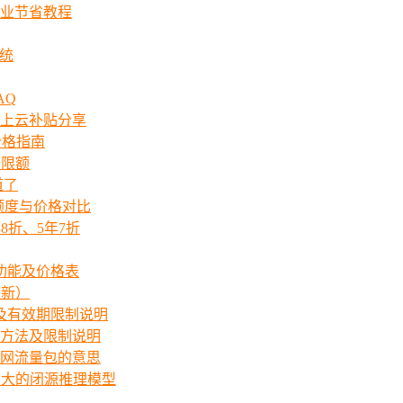
业节省教程
系统
AQ
上云补贴分享
价格指南
次限额
道了
ts额度与价格对比
8折、5年7折
功能及价格表
最新）
价格及有效期限制说明
方法及限制说明
网流量包的意思
中规模最大的闭源推理模型