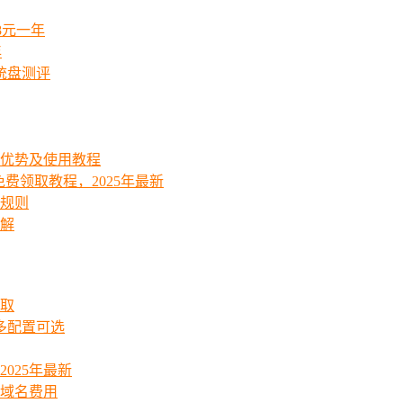
8元一年
年
统盘测评
能优势及使用教程
费领取教程，2025年最新
费规则
详解
领取
起多配置可选
025年最新
_域名费用