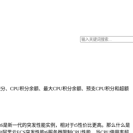
积分、CPU积分余额、最大CPU积分余额、预支CPU积分和超额
t6是新一代的突发性能实例，相对于t5性价比更高。那么什么是
里云ECS突发性能t6服务器限制CPU性能，当CPU使用率超