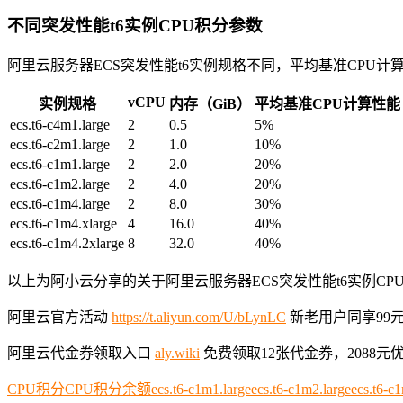
不同突发性能t6实例CPU积分参数
阿里云服务器ECS突发性能t6实例规格不同，平均基准CPU计
vCPU
实例规格
内存（GiB）
平均基准CPU计算性能
ecs.t6-c4m1.large
2
0.5
5%
ecs.t6-c2m1.large
2
1.0
10%
ecs.t6-c1m1.large
2
2.0
20%
ecs.t6-c1m2.large
2
4.0
20%
ecs.t6-c1m4.large
2
8.0
30%
ecs.t6-c1m4.xlarge
4
16.0
40%
ecs.t6-c1m4.2xlarge
8
32.0
40%
以上为阿小云分享的关于阿里云服务器ECS突发性能t6实例CP
阿里云官方活动
https://t.aliyun.com/U/bLynLC
新老用户同享99元一
阿里云代金券领取入口
aly.wiki
免费领取12张代金券，2088元
CPU积分
CPU积分余额
ecs.t6-c1m1.large
ecs.t6-c1m2.large
ecs.t6-c