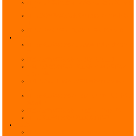
阿里云服务器带宽实际下载速度表_独享带宽_多线
BGP
阿里云经济型e实例云服务器详细介绍_CPU性能测
评
阿里云服务器流量计费标准_流量多少钱1GB？
轻量
阿里云轻量应用服务器使用教程_网站搭建3分钟搞
定
阿里云轻量应用服务器和云服务器的区别
【阿里云服务器优惠】轻量2核2G3M带宽优惠价
108元一年
【阿里云优惠】2核4G轻量服务器4M带宽297元一
年
阿里云轻量应用服务器性能差吗？CPU内存带宽系
统盘测评
阿里云轻量应用服务器CPU型号？主频多少？
阿里云轻量应用服务器流量收费价格表
无影
阿里云无影云电脑介绍：具体价格、免费3月、功