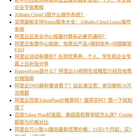
新手小白如何购买阿里云服务器更省钱？个人、学生和
企业节省教程
Alibaba Cloud 3是什么操作系统？
宝塔面板支持Nginx版本大全：Alibaba Cloud Linux操作
系统
阿里云云安全中心按量付费有必要开通吗？
阿里云免费中心指南：免费云产品+限制条件+问题解答
FAQ
阿里云活动有哪些？先领优惠券，个人、学生和企业专
属上云补贴分享
HappyHorse是什么？阿里云AI视频生成模型介绍及收费
价格指南
阿里云DNS解析要收费了？站长请注意：单日解析10万
次限额
阿里云百炼TokenPlan价格贵吗？值得买吗？算一下就知
道了
百炼Token Plan标准版、高级版和尊享版怎么选？Credits
额度与价格对比
阿里云万小智AI建站最新优惠价格：15元1个月起，买3