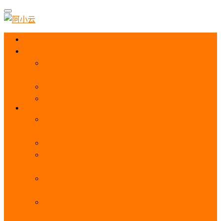
首页
阿里云优惠
阿里云优惠券免费领取：优惠券查询使用、折扣券
及上云补贴活动
2025阿里云服务器租用费用_优惠活动价格表
阿里云免费服务器领取_申请入口_免费领取流程
ECS
阿里云服务器地域选择全解析_节点选择_3分钟教
程不走弯路！
阿里云服务器全方位介绍（看这一篇就够了）
阿里云服务器ECS通用算力型u1性能_CPU_网络
PPS_IOPS测评
阿里云服务器使用教程（从购买配置到网站上线全
流程）
阿里云服务器公网带宽价格表
_1M/5M/10M/20M/100M收费明细