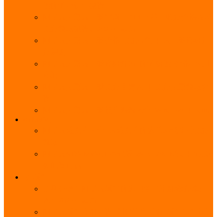
能优势及使用教程
阿里云无影云电脑官网、APP下载、收费价格表及
免费领取教程，2025年最新
阿里云无影云电脑价格_免费3个月_云电脑详细计
费规则
阿里云无影云电脑详细介绍_优势功能_价格_区别
详解
阿里云无影云电脑免费申请入口_免费无影领取流
程
阿里云无影云电脑操作系统大全_Windows_Ubuntu
MySQL
阿里云数据库大全_云数据库优惠活动代金券免费
领取
阿里云RDS MySQL基础版1核1G 20GB每月18元起
多配置可选
域名
亲测有效：阿里云域名优惠口令（注册/续费/转
入）2025年最新
阿里云域名注册流程_创建信息模板_域名实名认证