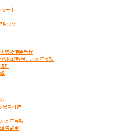
8元一年
年
统盘测评
能优势及使用教程
费领取教程，2025年最新
费规则
详解
领取
起多配置可选
025年最新
_域名费用