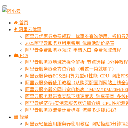
首页
阿里云优惠
阿里云优惠券免费领取：优惠券查询使用、折扣券
2025阿里云服务器租用费用_优惠活动价格表
阿里云免费服务器领取_申请入口_免费领取流程
ECS
阿里云服务器地域选择全解析_节点选择_3分钟教
阿里云服务器全方位介绍（看这一篇就够了）
阿里云服务器ECS通用算力型u1性能_CPU_网络PPS
阿里云服务器使用教程（从购买配置到网站上线全
阿里云服务器公网带宽价格表_1M/5M/10M/20M/1
阿里云服务器带宽实际下载速度表_独享带宽_多线B
阿里云经济型e实例云服务器详细介绍_CPU性能测
阿里云服务器流量计费标准_流量多少钱1GB？
轻量
阿里云轻量应用服务器使用教程_网站搭建3分钟搞