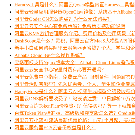
Harness工具是什么？阿里云Qwen模型内置Harness工具
阿里云轻量应用服务器OpenClaw镜像：系统基于Alibaba Clo
阿里云Qoder CN怎么购买？为什么无法购买？
阿里云云安全中心有免费版吗？免费版支持功能说明
阿里云KMS密钥管理服务介绍、费用价格及使用场景（
DashScope是什么？灵积，阿里云官方MaaS大模型API
新手小白如何购买阿里云服务器更省钱？个人、学生和企
Alibaba Cloud 3是什么操作系统？
宝塔面板支持Nginx版本大全：Alibaba Cloud Linux操作
阿里云云安全中心按量付费有必要开通吗？
阿里云免费中心指南：免费云产品+限制条件+问题解答F
阿里云活动有哪些？先领优惠券，个人、学生和企业专属
HappyHorse是什么？阿里云AI视频生成模型介绍及收费
阿里云DNS解析要收费了？站长请注意：单日解析10万
阿里云百炼TokenPlan价格贵吗？值得买吗？算一下就知
百炼Token Plan标准版、高级版和尊享版怎么选？Credi
阿里云万小智AI建站最新优惠价格：15元1个月起，买3年
阿里云服务器ECS云备份权益是什么？