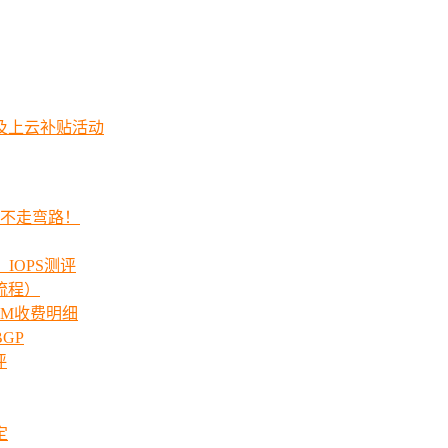
及上云补贴活动
程不走弯路！
_IOPS测评
流程）
00M收费明细
GP
评
定