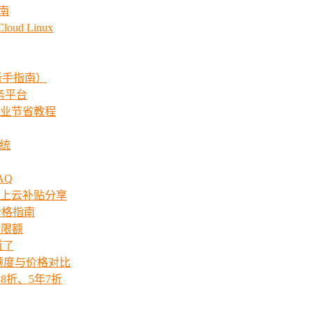
指南
ud Linux
新手指南）
服务平台
业节省教程
系统
AQ
上云补贴分享
价格指南
次限额
道了
ts额度与价格对比
8折、5年7折