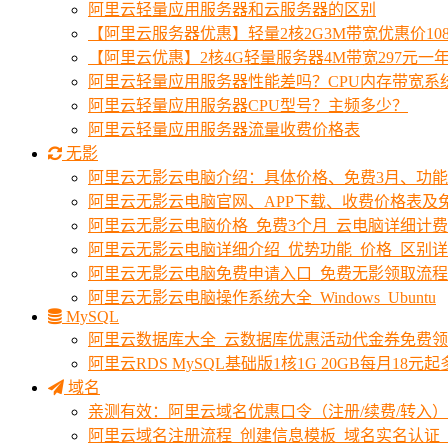
阿里云轻量应用服务器和云服务器的区别
【阿里云服务器优惠】轻量2核2G3M带宽优惠价10
【阿里云优惠】2核4G轻量服务器4M带宽297元一
阿里云轻量应用服务器性能差吗？CPU内存带宽系
阿里云轻量应用服务器CPU型号？主频多少？
阿里云轻量应用服务器流量收费价格表
无影
阿里云无影云电脑介绍：具体价格、免费3月、功
阿里云无影云电脑官网、APP下载、收费价格表及免
阿里云无影云电脑价格_免费3个月_云电脑详细计
阿里云无影云电脑详细介绍_优势功能_价格_区别
阿里云无影云电脑免费申请入口_免费无影领取流程
阿里云无影云电脑操作系统大全_Windows_Ubuntu
MySQL
阿里云数据库大全_云数据库优惠活动代金券免费
阿里云RDS MySQL基础版1核1G 20GB每月18元
域名
亲测有效：阿里云域名优惠口令（注册/续费/转入）2
阿里云域名注册流程_创建信息模板_域名实名认证