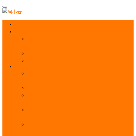
首页
阿里云优惠
阿里云优惠券免费领取：优惠券查询使用、折扣券
及上云补贴活动
2025阿里云服务器租用费用_优惠活动价格表
阿里云免费服务器领取_申请入口_免费领取流程
ECS
阿里云服务器地域选择全解析_节点选择_3分钟教
程不走弯路！
阿里云服务器全方位介绍（看这一篇就够了）
阿里云服务器ECS通用算力型u1性能_CPU_网络
PPS_IOPS测评
阿里云服务器使用教程（从购买配置到网站上线全
流程）
阿里云服务器公网带宽价格表
_1M/5M/10M/20M/100M收费明细