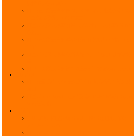
能优势及使用教程
阿里云无影云电脑官网、APP下载、收费价格表及
免费领取教程，2025年最新
阿里云无影云电脑价格_免费3个月_云电脑详细计
费规则
阿里云无影云电脑详细介绍_优势功能_价格_区别
详解
阿里云无影云电脑免费申请入口_免费无影领取流
程
阿里云无影云电脑操作系统大全_Windows_Ubuntu
MySQL
阿里云数据库大全_云数据库优惠活动代金券免费
领取
阿里云RDS MySQL基础版1核1G 20GB每月18元起
多配置可选
域名
亲测有效：阿里云域名优惠口令（注册/续费/转
入）2025年最新
阿里云域名注册流程_创建信息模板_域名实名认证