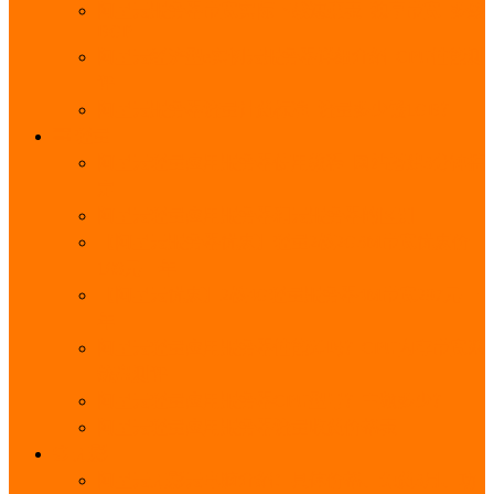
阿里云服务器带宽实际下载速度表_独享带宽_多线
BGP
阿里云经济型e实例云服务器详细介绍_CPU性能测
评
阿里云服务器流量计费标准_流量多少钱1GB？
轻量
阿里云轻量应用服务器使用教程_网站搭建3分钟搞
定
阿里云轻量应用服务器和云服务器的区别
【阿里云服务器优惠】轻量2核2G3M带宽优惠价
108元一年
【阿里云优惠】2核4G轻量服务器4M带宽297元一
年
阿里云轻量应用服务器性能差吗？CPU内存带宽系
统盘测评
阿里云轻量应用服务器CPU型号？主频多少？
阿里云轻量应用服务器流量收费价格表
无影
阿里云无影云电脑介绍：具体价格、免费3月、功