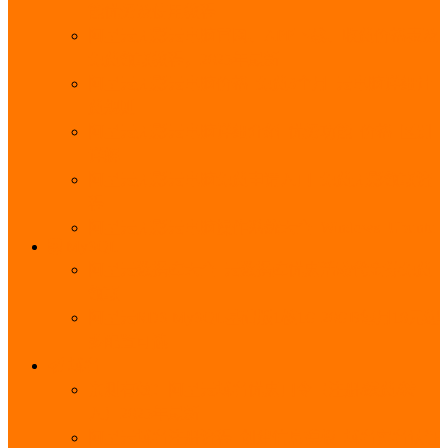
能优势及使用教程
阿里云无影云电脑官网、APP下载、收费价格表及
免费领取教程，2025年最新
阿里云无影云电脑价格_免费3个月_云电脑详细计
费规则
阿里云无影云电脑详细介绍_优势功能_价格_区别
详解
阿里云无影云电脑免费申请入口_免费无影领取流
程
阿里云无影云电脑操作系统大全_Windows_Ubuntu
MySQL
阿里云数据库大全_云数据库优惠活动代金券免费
领取
阿里云RDS MySQL基础版1核1G 20GB每月18元起
多配置可选
域名
亲测有效：阿里云域名优惠口令（注册/续费/转
入）2025年最新
阿里云域名注册流程_创建信息模板_域名实名认证