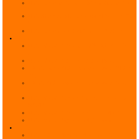
阿里云服务器带宽实际下载速度表_独享带宽_多线
BGP
阿里云经济型e实例云服务器详细介绍_CPU性能测
评
阿里云服务器流量计费标准_流量多少钱1GB？
轻量
阿里云轻量应用服务器使用教程_网站搭建3分钟搞
定
阿里云轻量应用服务器和云服务器的区别
【阿里云服务器优惠】轻量2核2G3M带宽优惠价
108元一年
【阿里云优惠】2核4G轻量服务器4M带宽297元一
年
阿里云轻量应用服务器性能差吗？CPU内存带宽系
统盘测评
阿里云轻量应用服务器CPU型号？主频多少？
阿里云轻量应用服务器流量收费价格表
无影
阿里云无影云电脑介绍：具体价格、免费3月、功