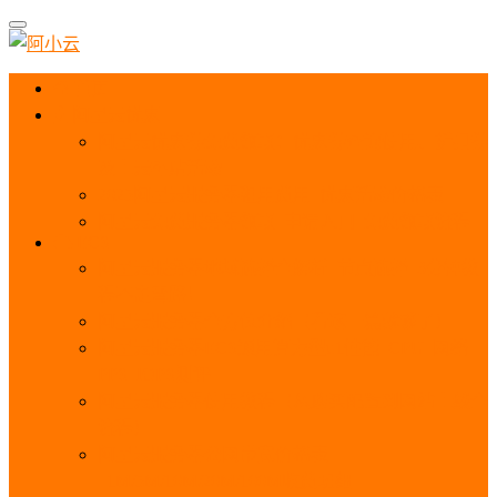
首页
阿里云优惠
阿里云优惠券免费领取：优惠券查询使用、折扣券
及上云补贴活动
2025阿里云服务器租用费用_优惠活动价格表
阿里云免费服务器领取_申请入口_免费领取流程
ECS
阿里云服务器地域选择全解析_节点选择_3分钟教
程不走弯路！
阿里云服务器全方位介绍（看这一篇就够了）
阿里云服务器ECS通用算力型u1性能_CPU_网络
PPS_IOPS测评
阿里云服务器使用教程（从购买配置到网站上线全
流程）
阿里云服务器公网带宽价格表
_1M/5M/10M/20M/100M收费明细