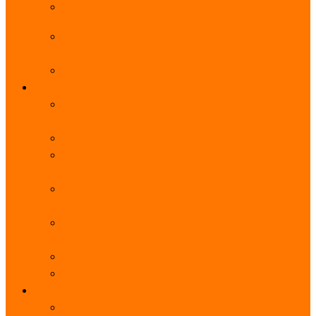
阿里云服务器带宽实际下载速度表_独享带宽_多线
BGP
阿里云经济型e实例云服务器详细介绍_CPU性能测
评
阿里云服务器流量计费标准_流量多少钱1GB？
轻量
阿里云轻量应用服务器使用教程_网站搭建3分钟搞
定
阿里云轻量应用服务器和云服务器的区别
【阿里云服务器优惠】轻量2核2G3M带宽优惠价
108元一年
【阿里云优惠】2核4G轻量服务器4M带宽297元一
年
阿里云轻量应用服务器性能差吗？CPU内存带宽系
统盘测评
阿里云轻量应用服务器CPU型号？主频多少？
阿里云轻量应用服务器流量收费价格表
无影
阿里云无影云电脑介绍：具体价格、免费3月、功