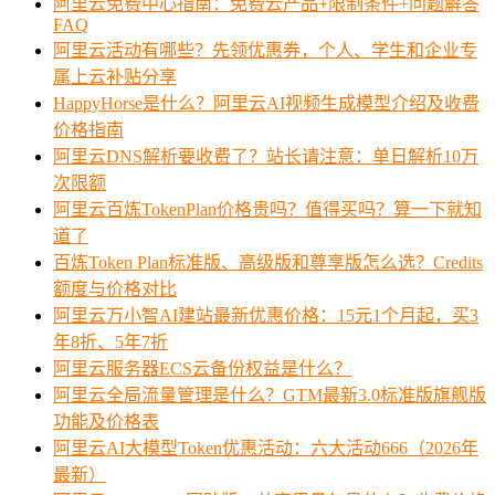
阿里云免费中心指南：免费云产品+限制条件+问题解答
FAQ
阿里云活动有哪些？先领优惠券，个人、学生和企业专
属上云补贴分享
HappyHorse是什么？阿里云AI视频生成模型介绍及收费
价格指南
阿里云DNS解析要收费了？站长请注意：单日解析10万
次限额
阿里云百炼TokenPlan价格贵吗？值得买吗？算一下就知
道了
百炼Token Plan标准版、高级版和尊享版怎么选？Credits
额度与价格对比
阿里云万小智AI建站最新优惠价格：15元1个月起，买3
年8折、5年7折
阿里云服务器ECS云备份权益是什么？
阿里云全局流量管理是什么？GTM最新3.0标准版旗舰版
功能及价格表
阿里云AI大模型Token优惠活动：六大活动666（2026年
最新）