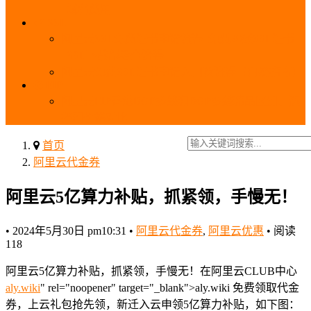
_域名费用
SSL
阿里云SSL免费证书申请流程_免费20张SSL证书
_SSL下载部署全流程
阿里云免费SSL证书申请入口及流程（白嫖指南）
EIP
阿里云EIP香港BGP多线和BGP多线精品区别、选
择和价格对比
首页
阿里云代金券
阿里云5亿算力补贴，抓紧领，手慢无！
•
2024年5月30日 pm10:31
•
阿里云代金券
,
阿里云优惠
•
阅读
118
阿里云5亿算力补贴，抓紧领，手慢无！在阿里云CLUB中心
aly.wiki
" rel="noopener" target="_blank">aly.wiki 免费领取代金
券，上云礼包抢先领，新迁入云申领5亿算力补贴，如下图：