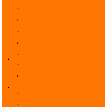
能优势及使用教程
阿里云无影云电脑官网、APP下载、收费价格表及
免费领取教程，2025年最新
阿里云无影云电脑价格_免费3个月_云电脑详细计
费规则
阿里云无影云电脑详细介绍_优势功能_价格_区别
详解
阿里云无影云电脑免费申请入口_免费无影领取流
程
阿里云无影云电脑操作系统大全_Windows_Ubuntu
MySQL
阿里云数据库大全_云数据库优惠活动代金券免费
领取
阿里云RDS MySQL基础版1核1G 20GB每月18元起
多配置可选
域名
亲测有效：阿里云域名优惠口令（注册/续费/转
入）2025年最新
阿里云域名注册流程_创建信息模板_域名实名认证