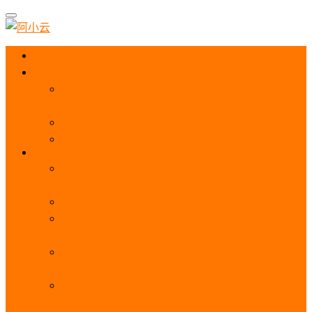
首页
阿里云优惠
阿里云优惠券免费领取：优惠券查询使用、折扣券
及上云补贴活动
2025阿里云服务器租用费用_优惠活动价格表
阿里云免费服务器领取_申请入口_免费领取流程
ECS
阿里云服务器地域选择全解析_节点选择_3分钟教
程不走弯路！
阿里云服务器全方位介绍（看这一篇就够了）
阿里云服务器ECS通用算力型u1性能_CPU_网络
PPS_IOPS测评
阿里云服务器使用教程（从购买配置到网站上线全
流程）
阿里云服务器公网带宽价格表
_1M/5M/10M/20M/100M收费明细