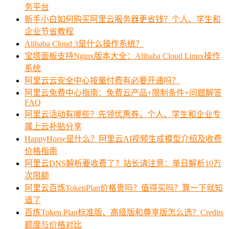
务平台
新手小白如何购买阿里云服务器更省钱？个人、学生和
企业节省教程
Alibaba Cloud 3是什么操作系统？
宝塔面板支持Nginx版本大全：Alibaba Cloud Linux操作
系统
阿里云云安全中心按量付费有必要开通吗？
阿里云免费中心指南：免费云产品+限制条件+问题解答
FAQ
阿里云活动有哪些？先领优惠券，个人、学生和企业专
属上云补贴分享
HappyHorse是什么？阿里云AI视频生成模型介绍及收费
价格指南
阿里云DNS解析要收费了？站长请注意：单日解析10万
次限额
阿里云百炼TokenPlan价格贵吗？值得买吗？算一下就知
道了
百炼Token Plan标准版、高级版和尊享版怎么选？Credits
额度与价格对比