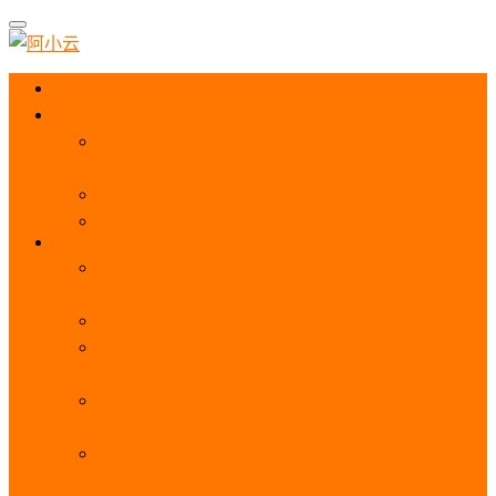
首页
阿里云优惠
阿里云优惠券免费领取：优惠券查询使用、折扣券
及上云补贴活动
2025阿里云服务器租用费用_优惠活动价格表
阿里云免费服务器领取_申请入口_免费领取流程
ECS
阿里云服务器地域选择全解析_节点选择_3分钟教
程不走弯路！
阿里云服务器全方位介绍（看这一篇就够了）
阿里云服务器ECS通用算力型u1性能_CPU_网络
PPS_IOPS测评
阿里云服务器使用教程（从购买配置到网站上线全
流程）
阿里云服务器公网带宽价格表
_1M/5M/10M/20M/100M收费明细