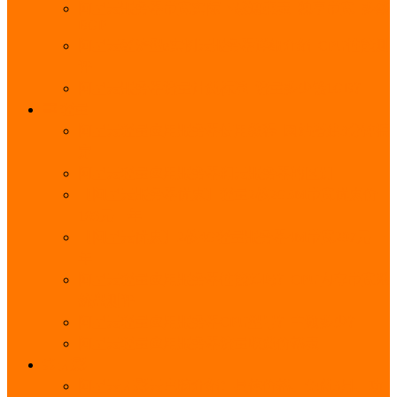
阿里云服务器带宽实际下载速度表_独享带宽_多线
BGP
阿里云经济型e实例云服务器详细介绍_CPU性能测
评
阿里云服务器流量计费标准_流量多少钱1GB？
轻量
阿里云轻量应用服务器使用教程_网站搭建3分钟搞
定
阿里云轻量应用服务器和云服务器的区别
【阿里云服务器优惠】轻量2核2G3M带宽优惠价
108元一年
【阿里云优惠】2核4G轻量服务器4M带宽297元一
年
阿里云轻量应用服务器性能差吗？CPU内存带宽系
统盘测评
阿里云轻量应用服务器CPU型号？主频多少？
阿里云轻量应用服务器流量收费价格表
无影
阿里云无影云电脑介绍：具体价格、免费3月、功