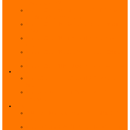
能优势及使用教程
阿里云无影云电脑官网、APP下载、收费价格表及
免费领取教程，2025年最新
阿里云无影云电脑价格_免费3个月_云电脑详细计
费规则
阿里云无影云电脑详细介绍_优势功能_价格_区别
详解
阿里云无影云电脑免费申请入口_免费无影领取流
程
阿里云无影云电脑操作系统大全_Windows_Ubuntu
MySQL
阿里云数据库大全_云数据库优惠活动代金券免费
领取
阿里云RDS MySQL基础版1核1G 20GB每月18元起
多配置可选
域名
亲测有效：阿里云域名优惠口令（注册/续费/转
入）2025年最新
阿里云域名注册流程_创建信息模板_域名实名认证