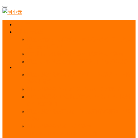
首页
阿里云优惠
阿里云优惠券免费领取：优惠券查询使用、折扣券
及上云补贴活动
2025阿里云服务器租用费用_优惠活动价格表
阿里云免费服务器领取_申请入口_免费领取流程
ECS
阿里云服务器地域选择全解析_节点选择_3分钟教
程不走弯路！
阿里云服务器全方位介绍（看这一篇就够了）
阿里云服务器ECS通用算力型u1性能_CPU_网络
PPS_IOPS测评
阿里云服务器使用教程（从购买配置到网站上线全
流程）
阿里云服务器公网带宽价格表
_1M/5M/10M/20M/100M收费明细