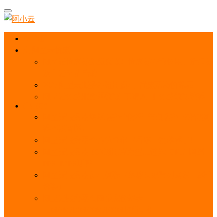
首页
阿里云优惠
阿里云优惠券免费领取：优惠券查询使用、折扣券
及上云补贴活动
2025阿里云服务器租用费用_优惠活动价格表
阿里云免费服务器领取_申请入口_免费领取流程
ECS
阿里云服务器地域选择全解析_节点选择_3分钟教
程不走弯路！
阿里云服务器全方位介绍（看这一篇就够了）
阿里云服务器ECS通用算力型u1性能_CPU_网络
PPS_IOPS测评
阿里云服务器使用教程（从购买配置到网站上线全
流程）
阿里云服务器公网带宽价格表
_1M/5M/10M/20M/100M收费明细