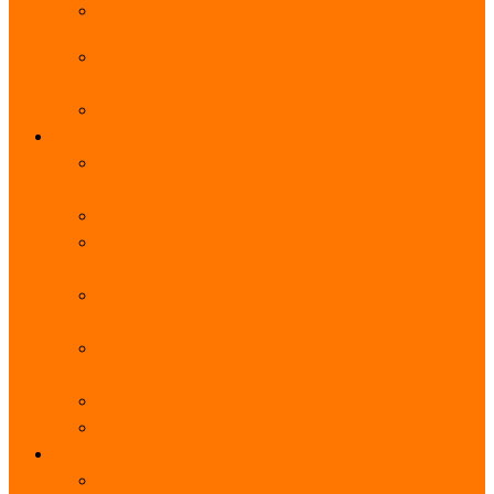
阿里云服务器带宽实际下载速度表_独享带宽_多线
BGP
阿里云经济型e实例云服务器详细介绍_CPU性能测
评
阿里云服务器流量计费标准_流量多少钱1GB？
轻量
阿里云轻量应用服务器使用教程_网站搭建3分钟搞
定
阿里云轻量应用服务器和云服务器的区别
【阿里云服务器优惠】轻量2核2G3M带宽优惠价
108元一年
【阿里云优惠】2核4G轻量服务器4M带宽297元一
年
阿里云轻量应用服务器性能差吗？CPU内存带宽系
统盘测评
阿里云轻量应用服务器CPU型号？主频多少？
阿里云轻量应用服务器流量收费价格表
无影
阿里云无影云电脑介绍：具体价格、免费3月、功