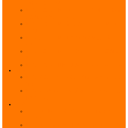
能优势及使用教程
阿里云无影云电脑官网、APP下载、收费价格表及
免费领取教程，2025年最新
阿里云无影云电脑价格_免费3个月_云电脑详细计
费规则
阿里云无影云电脑详细介绍_优势功能_价格_区别
详解
阿里云无影云电脑免费申请入口_免费无影领取流
程
阿里云无影云电脑操作系统大全_Windows_Ubuntu
MySQL
阿里云数据库大全_云数据库优惠活动代金券免费
领取
阿里云RDS MySQL基础版1核1G 20GB每月18元起
多配置可选
域名
亲测有效：阿里云域名优惠口令（注册/续费/转
入）2025年最新
阿里云域名注册流程_创建信息模板_域名实名认证