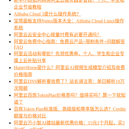
新手小白如何购买阿里云服务器更省钱？个人、学生和
企业节省教程
Alibaba Cloud 3是什么操作系统？
宝塔面板支持Nginx版本大全：Alibaba Cloud Linux操作
系统
阿里云云安全中心按量付费有必要开通吗？
阿里云免费中心指南：免费云产品+限制条件+问题解答
FAQ
阿里云活动有哪些？先领优惠券，个人、学生和企业专
属上云补贴分享
HappyHorse是什么？阿里云AI视频生成模型介绍及收费
价格指南
阿里云DNS解析要收费了？站长请注意：单日解析10万
次限额
阿里云百炼TokenPlan价格贵吗？值得买吗？算一下就知
道了
百炼Token Plan标准版、高级版和尊享版怎么选？Credits
额度与价格对比
阿里云万小智AI建站最新优惠价格：15元1个月起，买3