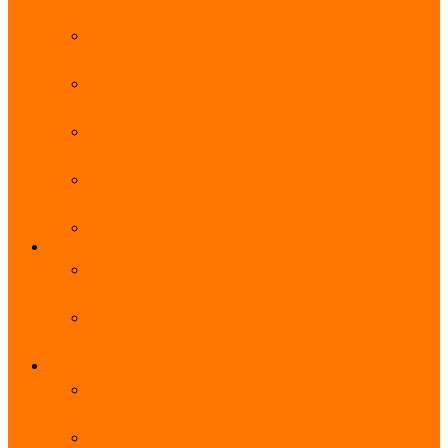
能优势及使用教程
阿里云无影云电脑官网、APP下载、收费价格表及
免费领取教程，2025年最新
阿里云无影云电脑价格_免费3个月_云电脑详细计
费规则
阿里云无影云电脑详细介绍_优势功能_价格_区别
详解
阿里云无影云电脑免费申请入口_免费无影领取流
程
阿里云无影云电脑操作系统大全_Windows_Ubuntu
MySQL
阿里云数据库大全_云数据库优惠活动代金券免费
领取
阿里云RDS MySQL基础版1核1G 20GB每月18元起
多配置可选
域名
亲测有效：阿里云域名优惠口令（注册/续费/转
入）2025年最新
阿里云域名注册流程_创建信息模板_域名实名认证