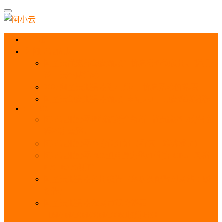
首页
阿里云优惠
阿里云优惠券免费领取：优惠券查询使用、折扣券
及上云补贴活动
2025阿里云服务器租用费用_优惠活动价格表
阿里云免费服务器领取_申请入口_免费领取流程
ECS
阿里云服务器地域选择全解析_节点选择_3分钟教
程不走弯路！
阿里云服务器全方位介绍（看这一篇就够了）
阿里云服务器ECS通用算力型u1性能_CPU_网络
PPS_IOPS测评
阿里云服务器使用教程（从购买配置到网站上线全
流程）
阿里云服务器公网带宽价格表
_1M/5M/10M/20M/100M收费明细