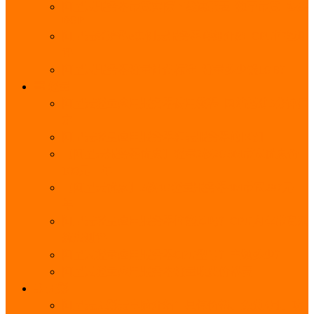
阿里云服务器带宽实际下载速度表_独享带宽_多线
BGP
阿里云经济型e实例云服务器详细介绍_CPU性能测
评
阿里云服务器流量计费标准_流量多少钱1GB？
轻量
阿里云轻量应用服务器使用教程_网站搭建3分钟搞
定
阿里云轻量应用服务器和云服务器的区别
【阿里云服务器优惠】轻量2核2G3M带宽优惠价
108元一年
【阿里云优惠】2核4G轻量服务器4M带宽297元一
年
阿里云轻量应用服务器性能差吗？CPU内存带宽系
统盘测评
阿里云轻量应用服务器CPU型号？主频多少？
阿里云轻量应用服务器流量收费价格表
无影
阿里云无影云电脑介绍：具体价格、免费3月、功