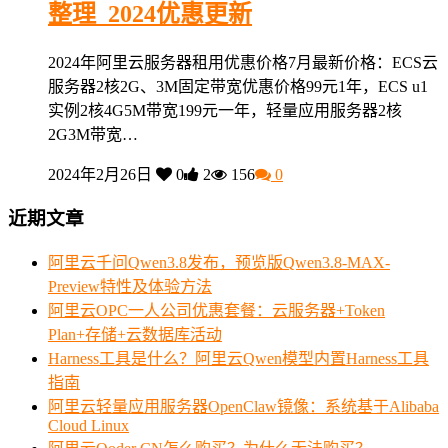
整理_2024优惠更新
2024年阿里云服务器租用优惠价格7月最新价格：ECS云
服务器2核2G、3M固定带宽优惠价格99元1年，ECS u1
实例2核4G5M带宽199元一年，轻量应用服务器2核
2G3M带宽…
2024年2月26日
0
2
156
0
近期文章
阿里云千问Qwen3.8发布，预览版Qwen3.8-MAX-
Preview特性及体验方法
阿里云OPC一人公司优惠套餐：云服务器+Token
Plan+存储+云数据库活动
Harness工具是什么？阿里云Qwen模型内置Harness工具
指南
阿里云轻量应用服务器OpenClaw镜像：系统基于Alibaba
Cloud Linux