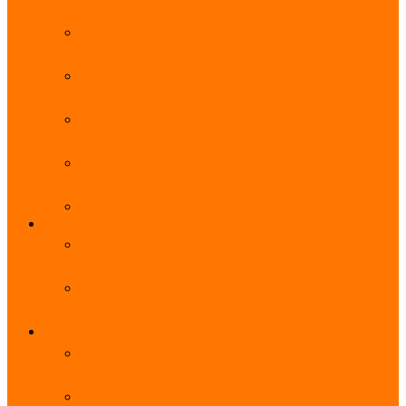
能优势及使用教程
阿里云无影云电脑官网、APP下载、收费价格表及
免费领取教程，2025年最新
阿里云无影云电脑价格_免费3个月_云电脑详细计
费规则
阿里云无影云电脑详细介绍_优势功能_价格_区别
详解
阿里云无影云电脑免费申请入口_免费无影领取流
程
阿里云无影云电脑操作系统大全_Windows_Ubuntu
MySQL
阿里云数据库大全_云数据库优惠活动代金券免费
领取
阿里云RDS MySQL基础版1核1G 20GB每月18元起
多配置可选
域名
亲测有效：阿里云域名优惠口令（注册/续费/转
入）2025年最新
阿里云域名注册流程_创建信息模板_域名实名认证