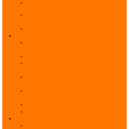
阿里云服务器带宽实际下载速度表_独享带宽_多线
BGP
阿里云经济型e实例云服务器详细介绍_CPU性能测
评
阿里云服务器流量计费标准_流量多少钱1GB？
轻量
阿里云轻量应用服务器使用教程_网站搭建3分钟搞
定
阿里云轻量应用服务器和云服务器的区别
【阿里云服务器优惠】轻量2核2G3M带宽优惠价
108元一年
【阿里云优惠】2核4G轻量服务器4M带宽297元一
年
阿里云轻量应用服务器性能差吗？CPU内存带宽系
统盘测评
阿里云轻量应用服务器CPU型号？主频多少？
阿里云轻量应用服务器流量收费价格表
无影
阿里云无影云电脑介绍：具体价格、免费3月、功