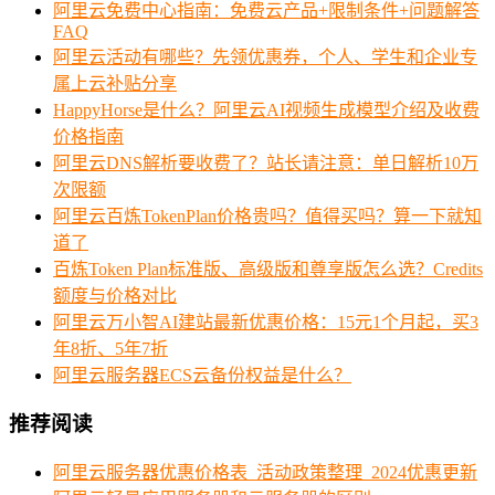
阿里云免费中心指南：免费云产品+限制条件+问题解答
FAQ
阿里云活动有哪些？先领优惠券，个人、学生和企业专
属上云补贴分享
HappyHorse是什么？阿里云AI视频生成模型介绍及收费
价格指南
阿里云DNS解析要收费了？站长请注意：单日解析10万
次限额
阿里云百炼TokenPlan价格贵吗？值得买吗？算一下就知
道了
百炼Token Plan标准版、高级版和尊享版怎么选？Credits
额度与价格对比
阿里云万小智AI建站最新优惠价格：15元1个月起，买3
年8折、5年7折
阿里云服务器ECS云备份权益是什么？
推荐阅读
阿里云服务器优惠价格表_活动政策整理_2024优惠更新