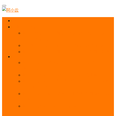
首页
阿里云优惠
阿里云优惠券免费领取：优惠券查询使用、折扣券
及上云补贴活动
2025阿里云服务器租用费用_优惠活动价格表
阿里云免费服务器领取_申请入口_免费领取流程
ECS
阿里云服务器地域选择全解析_节点选择_3分钟教
程不走弯路！
阿里云服务器全方位介绍（看这一篇就够了）
阿里云服务器ECS通用算力型u1性能_CPU_网络
PPS_IOPS测评
阿里云服务器使用教程（从购买配置到网站上线全
流程）
阿里云服务器公网带宽价格表
_1M/5M/10M/20M/100M收费明细