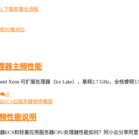
SSL下载部署全流程
择和价格对比
处理器主频性能
Xeon 可扩展处理器（Ice Lake），基频2.7 GHz，全核睿频3.5
3
0
云ECS云服务器使用教程
主频性能说明
器ECS和轻量应用服务器CPU处理器性能如何？阿小云分享阿里