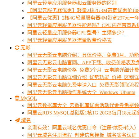
阿里云轻量应用服务器和云服务器的区别
【阿里云服务器优惠】轻量2核2G3M带宽优惠价10
【阿里云优惠】2核4G轻量服务器4M带宽297元一
阿里云轻量应用服务器性能差吗？CPU内存带宽系
阿里云轻量应用服务器CPU型号？主频多少？
阿里云轻量应用服务器流量收费价格表
无影
阿里云无影云电脑介绍：具体价格、免费3月、功
阿里云无影云电脑官网、APP下载、收费价格表及免
阿里云无影云电脑价格_免费3个月_云电脑详细计
阿里云无影云电脑详细介绍_优势功能_价格_区别
阿里云无影云电脑免费申请入口_免费无影领取流程
阿里云无影云电脑操作系统大全_Windows_Ubuntu
MySQL
阿里云数据库大全_云数据库优惠活动代金券免费
阿里云RDS MySQL基础版1核1G 20GB每月18元
域名
亲测有效：阿里云域名优惠口令（注册/续费/转入）2
阿里云域名注册流程_创建信息模板_域名实名认证