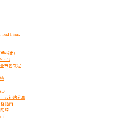
ud Linux
新手指南）
服务平台
业节省教程
系统
AQ
上云补贴分享
价格指南
次限额
道了