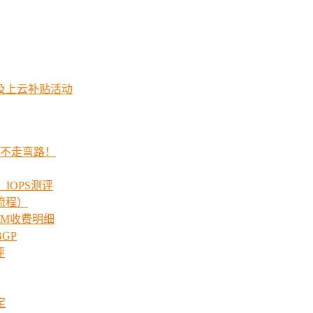
及上云补贴活动
程不走弯路！
_IOPS测评
流程）
00M收费明细
GP
评
定