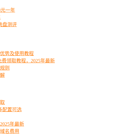
8元一年
年
统盘测评
能优势及使用教程
费领取教程，2025年最新
费规则
详解
领取
起多配置可选
025年最新
_域名费用