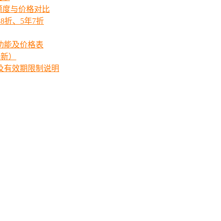
ts额度与价格对比
8折、5年7折
功能及价格表
最新）
价格及有效期限制说明