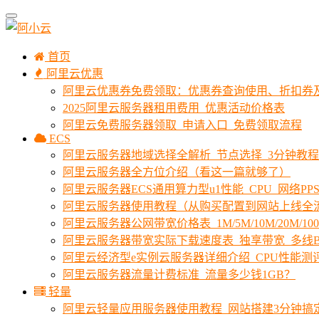
首页
阿里云优惠
阿里云优惠券免费领取：优惠券查询使用、折扣券
2025阿里云服务器租用费用_优惠活动价格表
阿里云免费服务器领取_申请入口_免费领取流程
ECS
阿里云服务器地域选择全解析_节点选择_3分钟教
阿里云服务器全方位介绍（看这一篇就够了）
阿里云服务器ECS通用算力型u1性能_CPU_网络PPS
阿里云服务器使用教程（从购买配置到网站上线全
阿里云服务器公网带宽价格表_1M/5M/10M/20M/1
阿里云服务器带宽实际下载速度表_独享带宽_多线B
阿里云经济型e实例云服务器详细介绍_CPU性能测
阿里云服务器流量计费标准_流量多少钱1GB？
轻量
阿里云轻量应用服务器使用教程_网站搭建3分钟搞