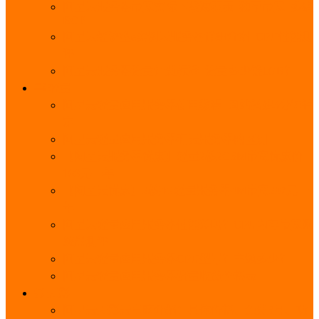
阿里云服务器带宽实际下载速度表_独享带宽_多线
BGP
阿里云经济型e实例云服务器详细介绍_CPU性能测
评
阿里云服务器流量计费标准_流量多少钱1GB？
轻量
阿里云轻量应用服务器使用教程_网站搭建3分钟搞
定
阿里云轻量应用服务器和云服务器的区别
【阿里云服务器优惠】轻量2核2G3M带宽优惠价
108元一年
【阿里云优惠】2核4G轻量服务器4M带宽297元一
年
阿里云轻量应用服务器性能差吗？CPU内存带宽系
统盘测评
阿里云轻量应用服务器CPU型号？主频多少？
阿里云轻量应用服务器流量收费价格表
无影
阿里云无影云电脑介绍：具体价格、免费3月、功