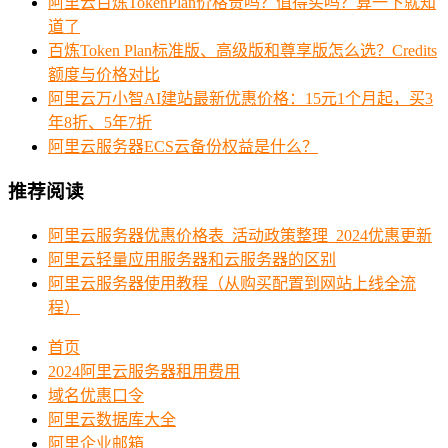
阿里云百炼TokenPlan价格贵吗？值得买吗？算一下就知
道了
百炼Token Plan标准版、高级版和尊享版怎么选？Credits
额度与价格对比
阿里云万小智AI建站最新优惠价格：15元1个月起，买3
年8折、5年7折
阿里云服务器ECS云备份权益是什么？
推荐阅读
阿里云服务器优惠价格表_活动政策整理_2024优惠更新
阿里云轻量应用服务器和云服务器的区别
阿里云服务器使用教程（从购买配置到网站上线全流
程）
首页
2024阿里云服务器租用费用
域名优惠口令
阿里云数据库大全
阿里企业邮箱