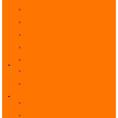
能优势及使用教程
阿里云无影云电脑官网、APP下载、收费价格表及
免费领取教程，2025年最新
阿里云无影云电脑价格_免费3个月_云电脑详细计
费规则
阿里云无影云电脑详细介绍_优势功能_价格_区别
详解
阿里云无影云电脑免费申请入口_免费无影领取流
程
阿里云无影云电脑操作系统大全_Windows_Ubuntu
MySQL
阿里云数据库大全_云数据库优惠活动代金券免费
领取
阿里云RDS MySQL基础版1核1G 20GB每月18元起
多配置可选
域名
亲测有效：阿里云域名优惠口令（注册/续费/转
入）2025年最新
阿里云域名注册流程_创建信息模板_域名实名认证