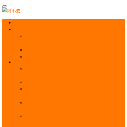
首页
阿里云优惠
阿里云优惠券免费领取：优惠券查询使用、折扣券
及上云补贴活动
2025阿里云服务器租用费用_优惠活动价格表
阿里云免费服务器领取_申请入口_免费领取流程
ECS
阿里云服务器地域选择全解析_节点选择_3分钟教
程不走弯路！
阿里云服务器全方位介绍（看这一篇就够了）
阿里云服务器ECS通用算力型u1性能_CPU_网络
PPS_IOPS测评
阿里云服务器使用教程（从购买配置到网站上线全
流程）
阿里云服务器公网带宽价格表
_1M/5M/10M/20M/100M收费明细