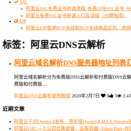
SSL
阿里云SSL免费证书申请流程_免费20张SSL证书_
阿里云免费SSL证书申请入口及流程（白嫖指南）
EIP
阿里云EIP香港BGP多线和BGP多线精品区别、选
标签：阿里云DNS云解析
阿里云域名解析DNS服务器地址列表
阿里云域名解析分为免费版DNS云解析和付费版DNS云
费版和付费版…
阿里云DNS云解析使用教程
2020年2月7日
0
3
2.4
近期文章
阿里云千问Qwen3.8发布，预览版Qwen3.8-MAX-Prev
阿里云OPC一人公司优惠套餐：云服务器+Token Plan+