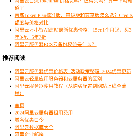
阿里云百炼TokenPlan价格贵吗？值得买吗？算一下就知
道了
百炼Token Plan标准版、高级版和尊享版怎么选？Credits
额度与价格对比
阿里云万小智AI建站最新优惠价格：15元1个月起，买3
年8折、5年7折
阿里云服务器ECS云备份权益是什么？
推荐阅读
阿里云服务器优惠价格表_活动政策整理_2024优惠更新
阿里云轻量应用服务器和云服务器的区别
阿里云服务器使用教程（从购买配置到网站上线全流
程）
首页
2024阿里云服务器租用费用
域名优惠口令
阿里云数据库大全
阿里企业邮箱