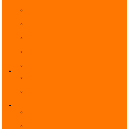
能优势及使用教程
阿里云无影云电脑官网、APP下载、收费价格表及
免费领取教程，2025年最新
阿里云无影云电脑价格_免费3个月_云电脑详细计
费规则
阿里云无影云电脑详细介绍_优势功能_价格_区别
详解
阿里云无影云电脑免费申请入口_免费无影领取流
程
阿里云无影云电脑操作系统大全_Windows_Ubuntu
MySQL
阿里云数据库大全_云数据库优惠活动代金券免费
领取
阿里云RDS MySQL基础版1核1G 20GB每月18元起
多配置可选
域名
亲测有效：阿里云域名优惠口令（注册/续费/转
入）2025年最新
阿里云域名注册流程_创建信息模板_域名实名认证