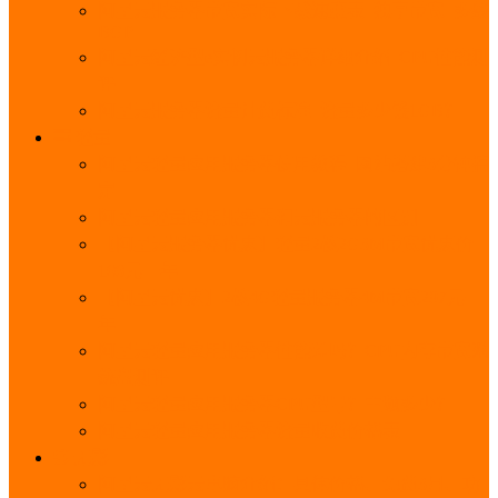
阿里云服务器带宽实际下载速度表_独享带宽_多线
BGP
阿里云经济型e实例云服务器详细介绍_CPU性能测
评
阿里云服务器流量计费标准_流量多少钱1GB？
轻量
阿里云轻量应用服务器使用教程_网站搭建3分钟搞
定
阿里云轻量应用服务器和云服务器的区别
【阿里云服务器优惠】轻量2核2G3M带宽优惠价
108元一年
【阿里云优惠】2核4G轻量服务器4M带宽297元一
年
阿里云轻量应用服务器性能差吗？CPU内存带宽系
统盘测评
阿里云轻量应用服务器CPU型号？主频多少？
阿里云轻量应用服务器流量收费价格表
无影
阿里云无影云电脑介绍：具体价格、免费3月、功