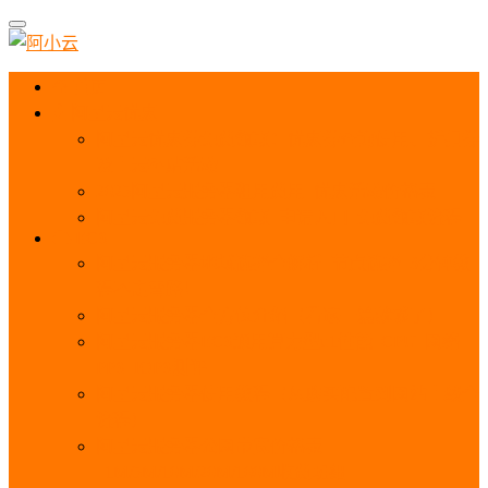
首页
阿里云优惠
阿里云优惠券免费领取：优惠券查询使用、折扣券
及上云补贴活动
2025阿里云服务器租用费用_优惠活动价格表
阿里云免费服务器领取_申请入口_免费领取流程
ECS
阿里云服务器地域选择全解析_节点选择_3分钟教
程不走弯路！
阿里云服务器全方位介绍（看这一篇就够了）
阿里云服务器ECS通用算力型u1性能_CPU_网络
PPS_IOPS测评
阿里云服务器使用教程（从购买配置到网站上线全
流程）
阿里云服务器公网带宽价格表
_1M/5M/10M/20M/100M收费明细