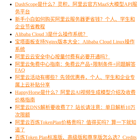
DashScope是什么？灵积，阿里云官方MaaS大模型API服
务平台
新手小白如何购买阿里云服务器更省钱？个人、学生和
企业节省教程
Alibaba Cloud 3是什么操作系统？
宝塔面板支持Nginx版本大全：Alibaba Cloud Linux操作
系统
阿里云云安全中心按量付费有必要开通吗？
阿里云免费中心指南：免费云产品+限制条件+问题解答
FAQ
阿里云活动有哪些？先领优惠券，个人、学生和企业专
属上云补贴分享
HappyHorse是什么？阿里云AI视频生成模型介绍及收费
价格指南
阿里云DNS解析要收费了？站长请注意：单日解析10万
次限额
阿里云百炼TokenPlan价格贵吗？值得买吗？算一下就知
道了
百炼Token Plan标准版、高级版和尊享版怎么选？Credits