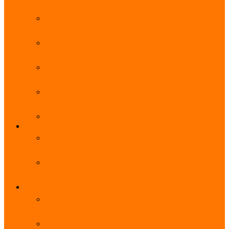
能优势及使用教程
阿里云无影云电脑官网、APP下载、收费价格表及
免费领取教程，2025年最新
阿里云无影云电脑价格_免费3个月_云电脑详细计
费规则
阿里云无影云电脑详细介绍_优势功能_价格_区别
详解
阿里云无影云电脑免费申请入口_免费无影领取流
程
阿里云无影云电脑操作系统大全_Windows_Ubuntu
MySQL
阿里云数据库大全_云数据库优惠活动代金券免费
领取
阿里云RDS MySQL基础版1核1G 20GB每月18元起
多配置可选
域名
亲测有效：阿里云域名优惠口令（注册/续费/转
入）2025年最新
阿里云域名注册流程_创建信息模板_域名实名认证