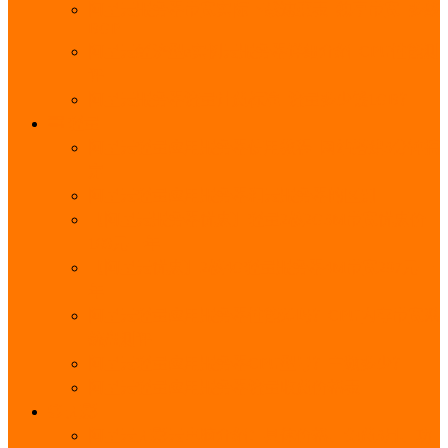
阿里云服务器带宽实际下载速度表_独享带宽_多线
BGP
阿里云经济型e实例云服务器详细介绍_CPU性能测
评
阿里云服务器流量计费标准_流量多少钱1GB？
轻量
阿里云轻量应用服务器使用教程_网站搭建3分钟搞
定
阿里云轻量应用服务器和云服务器的区别
【阿里云服务器优惠】轻量2核2G3M带宽优惠价
108元一年
【阿里云优惠】2核4G轻量服务器4M带宽297元一
年
阿里云轻量应用服务器性能差吗？CPU内存带宽系
统盘测评
阿里云轻量应用服务器CPU型号？主频多少？
阿里云轻量应用服务器流量收费价格表
无影
阿里云无影云电脑介绍：具体价格、免费3月、功