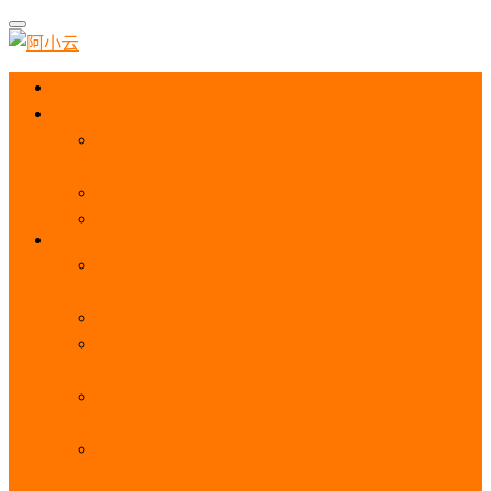
首页
阿里云优惠
阿里云优惠券免费领取：优惠券查询使用、折扣券
及上云补贴活动
2025阿里云服务器租用费用_优惠活动价格表
阿里云免费服务器领取_申请入口_免费领取流程
ECS
阿里云服务器地域选择全解析_节点选择_3分钟教
程不走弯路！
阿里云服务器全方位介绍（看这一篇就够了）
阿里云服务器ECS通用算力型u1性能_CPU_网络
PPS_IOPS测评
阿里云服务器使用教程（从购买配置到网站上线全
流程）
阿里云服务器公网带宽价格表
_1M/5M/10M/20M/100M收费明细