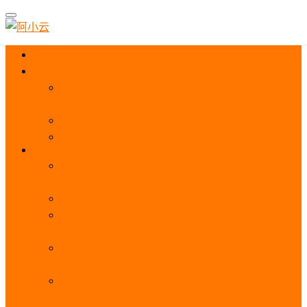
首页
阿里云优惠
阿里云优惠券免费领取：优惠券查询使用、折扣券
及上云补贴活动
2025阿里云服务器租用费用_优惠活动价格表
阿里云免费服务器领取_申请入口_免费领取流程
ECS
阿里云服务器地域选择全解析_节点选择_3分钟教
程不走弯路！
阿里云服务器全方位介绍（看这一篇就够了）
阿里云服务器ECS通用算力型u1性能_CPU_网络
PPS_IOPS测评
阿里云服务器使用教程（从购买配置到网站上线全
流程）
阿里云服务器公网带宽价格表
_1M/5M/10M/20M/100M收费明细