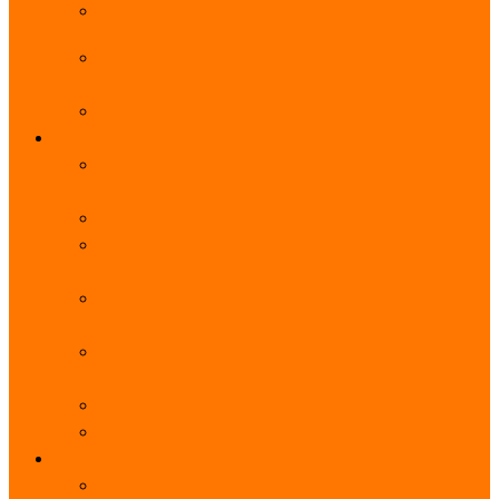
阿里云服务器带宽实际下载速度表_独享带宽_多线
BGP
阿里云经济型e实例云服务器详细介绍_CPU性能测
评
阿里云服务器流量计费标准_流量多少钱1GB？
轻量
阿里云轻量应用服务器使用教程_网站搭建3分钟搞
定
阿里云轻量应用服务器和云服务器的区别
【阿里云服务器优惠】轻量2核2G3M带宽优惠价
108元一年
【阿里云优惠】2核4G轻量服务器4M带宽297元一
年
阿里云轻量应用服务器性能差吗？CPU内存带宽系
统盘测评
阿里云轻量应用服务器CPU型号？主频多少？
阿里云轻量应用服务器流量收费价格表
无影
阿里云无影云电脑介绍：具体价格、免费3月、功