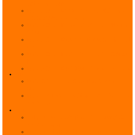
能优势及使用教程
阿里云无影云电脑官网、APP下载、收费价格表及
免费领取教程，2025年最新
阿里云无影云电脑价格_免费3个月_云电脑详细计
费规则
阿里云无影云电脑详细介绍_优势功能_价格_区别
详解
阿里云无影云电脑免费申请入口_免费无影领取流
程
阿里云无影云电脑操作系统大全_Windows_Ubuntu
MySQL
阿里云数据库大全_云数据库优惠活动代金券免费
领取
阿里云RDS MySQL基础版1核1G 20GB每月18元起
多配置可选
域名
亲测有效：阿里云域名优惠口令（注册/续费/转
入）2025年最新
阿里云域名注册流程_创建信息模板_域名实名认证