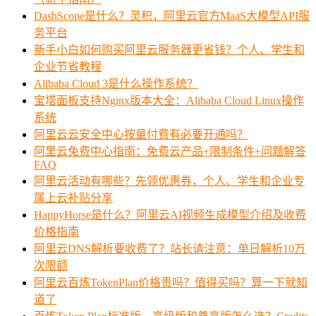
DashScope是什么？灵积，阿里云官方MaaS大模型API服
务平台
新手小白如何购买阿里云服务器更省钱？个人、学生和
企业节省教程
Alibaba Cloud 3是什么操作系统？
宝塔面板支持Nginx版本大全：Alibaba Cloud Linux操作
系统
阿里云云安全中心按量付费有必要开通吗？
阿里云免费中心指南：免费云产品+限制条件+问题解答
FAQ
阿里云活动有哪些？先领优惠券，个人、学生和企业专
属上云补贴分享
HappyHorse是什么？阿里云AI视频生成模型介绍及收费
价格指南
阿里云DNS解析要收费了？站长请注意：单日解析10万
次限额
阿里云百炼TokenPlan价格贵吗？值得买吗？算一下就知
道了