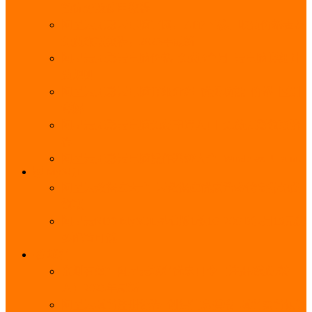
能优势及使用教程
阿里云无影云电脑官网、APP下载、收费价格表及
免费领取教程，2025年最新
阿里云无影云电脑价格_免费3个月_云电脑详细计
费规则
阿里云无影云电脑详细介绍_优势功能_价格_区别
详解
阿里云无影云电脑免费申请入口_免费无影领取流
程
阿里云无影云电脑操作系统大全_Windows_Ubuntu
MySQL
阿里云数据库大全_云数据库优惠活动代金券免费
领取
阿里云RDS MySQL基础版1核1G 20GB每月18元起
多配置可选
域名
亲测有效：阿里云域名优惠口令（注册/续费/转
入）2025年最新
阿里云域名注册流程_创建信息模板_域名实名认证