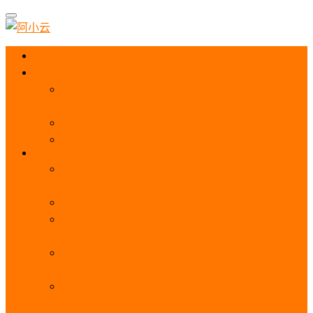
首页
阿里云优惠
阿里云优惠券免费领取：优惠券查询使用、折扣券
及上云补贴活动
2025阿里云服务器租用费用_优惠活动价格表
阿里云免费服务器领取_申请入口_免费领取流程
ECS
阿里云服务器地域选择全解析_节点选择_3分钟教
程不走弯路！
阿里云服务器全方位介绍（看这一篇就够了）
阿里云服务器ECS通用算力型u1性能_CPU_网络
PPS_IOPS测评
阿里云服务器使用教程（从购买配置到网站上线全
流程）
阿里云服务器公网带宽价格表
_1M/5M/10M/20M/100M收费明细