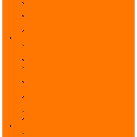
阿里云服务器带宽实际下载速度表_独享带宽_多线
BGP
阿里云经济型e实例云服务器详细介绍_CPU性能测
评
阿里云服务器流量计费标准_流量多少钱1GB？
轻量
阿里云轻量应用服务器使用教程_网站搭建3分钟搞
定
阿里云轻量应用服务器和云服务器的区别
【阿里云服务器优惠】轻量2核2G3M带宽优惠价
108元一年
【阿里云优惠】2核4G轻量服务器4M带宽297元一
年
阿里云轻量应用服务器性能差吗？CPU内存带宽系
统盘测评
阿里云轻量应用服务器CPU型号？主频多少？
阿里云轻量应用服务器流量收费价格表
无影
阿里云无影云电脑介绍：具体价格、免费3月、功