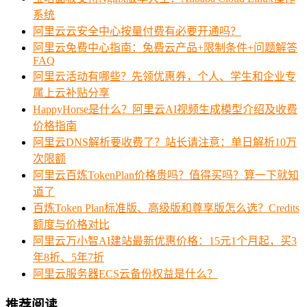
系统
阿里云云安全中心按量付费有必要开通吗？
阿里云免费中心指南：免费云产品+限制条件+问题解答
FAQ
阿里云活动有哪些？先领优惠券，个人、学生和企业专
属上云补贴分享
HappyHorse是什么？阿里云AI视频生成模型介绍及收费
价格指南
阿里云DNS解析要收费了？站长请注意：单日解析10万
次限额
阿里云百炼TokenPlan价格贵吗？值得买吗？算一下就知
道了
百炼Token Plan标准版、高级版和尊享版怎么选？Credits
额度与价格对比
阿里云万小智AI建站最新优惠价格：15元1个月起，买3
年8折、5年7折
阿里云服务器ECS云备份权益是什么？
推荐阅读