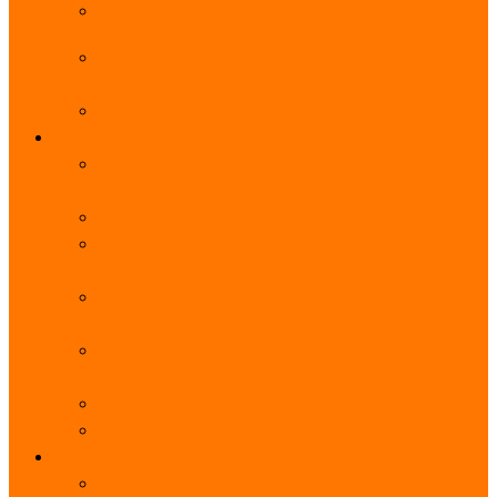
阿里云服务器带宽实际下载速度表_独享带宽_多线
BGP
阿里云经济型e实例云服务器详细介绍_CPU性能测
评
阿里云服务器流量计费标准_流量多少钱1GB？
轻量
阿里云轻量应用服务器使用教程_网站搭建3分钟搞
定
阿里云轻量应用服务器和云服务器的区别
【阿里云服务器优惠】轻量2核2G3M带宽优惠价
108元一年
【阿里云优惠】2核4G轻量服务器4M带宽297元一
年
阿里云轻量应用服务器性能差吗？CPU内存带宽系
统盘测评
阿里云轻量应用服务器CPU型号？主频多少？
阿里云轻量应用服务器流量收费价格表
无影
阿里云无影云电脑介绍：具体价格、免费3月、功