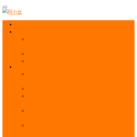
首页
阿里云优惠
阿里云优惠券免费领取：优惠券查询使用、折扣券
及上云补贴活动
2025阿里云服务器租用费用_优惠活动价格表
阿里云免费服务器领取_申请入口_免费领取流程
ECS
阿里云服务器地域选择全解析_节点选择_3分钟教
程不走弯路！
阿里云服务器全方位介绍（看这一篇就够了）
阿里云服务器ECS通用算力型u1性能_CPU_网络
PPS_IOPS测评
阿里云服务器使用教程（从购买配置到网站上线全
流程）
阿里云服务器公网带宽价格表
_1M/5M/10M/20M/100M收费明细