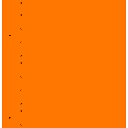
阿里云服务器带宽实际下载速度表_独享带宽_多线
BGP
阿里云经济型e实例云服务器详细介绍_CPU性能测
评
阿里云服务器流量计费标准_流量多少钱1GB？
轻量
阿里云轻量应用服务器使用教程_网站搭建3分钟搞
定
阿里云轻量应用服务器和云服务器的区别
【阿里云服务器优惠】轻量2核2G3M带宽优惠价
108元一年
【阿里云优惠】2核4G轻量服务器4M带宽297元一
年
阿里云轻量应用服务器性能差吗？CPU内存带宽系
统盘测评
阿里云轻量应用服务器CPU型号？主频多少？
阿里云轻量应用服务器流量收费价格表
无影
阿里云无影云电脑介绍：具体价格、免费3月、功