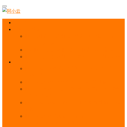
首页
阿里云优惠
阿里云优惠券免费领取：优惠券查询使用、折扣券
及上云补贴活动
2025阿里云服务器租用费用_优惠活动价格表
阿里云免费服务器领取_申请入口_免费领取流程
ECS
阿里云服务器地域选择全解析_节点选择_3分钟教
程不走弯路！
阿里云服务器全方位介绍（看这一篇就够了）
阿里云服务器ECS通用算力型u1性能_CPU_网络
PPS_IOPS测评
阿里云服务器使用教程（从购买配置到网站上线全
流程）
阿里云服务器公网带宽价格表
_1M/5M/10M/20M/100M收费明细