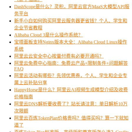
DashScope是什么？灵积，阿里云官方MaaS大模型API服
务平台
新手小白如何购买阿里云服务器更省钱？个人、学生和
企业节省教程
Alibaba Cloud 3是什么操作系统？
宝塔面板支持Nginx版本大全：Alibaba Cloud Linux操作
系统
阿里云云安全中心按量付费有必要开通吗？
阿里云免费中心指南：免费云产品+限制条件+问题解答
FAQ
阿里云活动有哪些？先领优惠券，个人、学生和企业专
属上云补贴分享
HappyHorse是什么？阿里云AI视频生成模型介绍及收费
价格指南
阿里云DNS解析要收费了？站长请注意：单日解析10万
次限额
阿里云百炼TokenPlan价格贵吗？值得买吗？算一下就知
道了