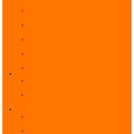
能优势及使用教程
阿里云无影云电脑官网、APP下载、收费价格表及
免费领取教程，2025年最新
阿里云无影云电脑价格_免费3个月_云电脑详细计
费规则
阿里云无影云电脑详细介绍_优势功能_价格_区别
详解
阿里云无影云电脑免费申请入口_免费无影领取流
程
阿里云无影云电脑操作系统大全_Windows_Ubuntu
MySQL
阿里云数据库大全_云数据库优惠活动代金券免费
领取
阿里云RDS MySQL基础版1核1G 20GB每月18元起
多配置可选
域名
亲测有效：阿里云域名优惠口令（注册/续费/转
入）2025年最新
阿里云域名注册流程_创建信息模板_域名实名认证