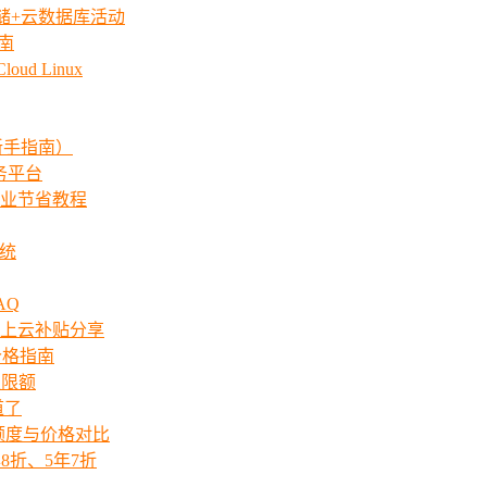
存储+云数据库活动
指南
ud Linux
新手指南）
服务平台
业节省教程
系统
AQ
上云补贴分享
价格指南
次限额
道了
ts额度与价格对比
8折、5年7折