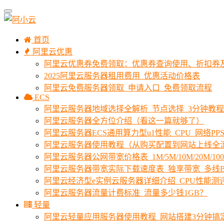
首页
阿里云优惠
阿里云优惠券免费领取：优惠券查询使用、折扣券
2025阿里云服务器租用费用_优惠活动价格表
阿里云免费服务器领取_申请入口_免费领取流程
ECS
阿里云服务器地域选择全解析_节点选择_3分钟教
阿里云服务器全方位介绍（看这一篇就够了）
阿里云服务器ECS通用算力型u1性能_CPU_网络PPS
阿里云服务器使用教程（从购买配置到网站上线全
阿里云服务器公网带宽价格表_1M/5M/10M/20M/1
阿里云服务器带宽实际下载速度表_独享带宽_多线B
阿里云经济型e实例云服务器详细介绍_CPU性能测
阿里云服务器流量计费标准_流量多少钱1GB？
轻量
阿里云轻量应用服务器使用教程_网站搭建3分钟搞