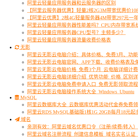
阿里云轻量应用服务器和云服务器的区别
【阿里云服务器优惠】轻量2核2G3M带宽优惠价10
【阿里云优惠】2核4G轻量服务器4M带宽297元一
阿里云轻量应用服务器性能差吗？CPU内存带宽系
阿里云轻量应用服务器CPU型号？主频多少？
阿里云轻量应用服务器流量收费价格表
无影
阿里云无影云电脑介绍：具体价格、免费3月、功
阿里云无影云电脑官网、APP下载、收费价格表及免
阿里云无影云电脑价格_免费3个月_云电脑详细计
阿里云无影云电脑详细介绍_优势功能_价格_区别
阿里云无影云电脑免费申请入口_免费无影领取流程
阿里云无影云电脑操作系统大全_Windows_Ubuntu
MySQL
阿里云数据库大全_云数据库优惠活动代金券免费
阿里云RDS MySQL基础版1核1G 20GB每月18元
域名
亲测有效：阿里云域名优惠口令（注册/续费/转入）2
阿里云域名注册流程_创建信息模板_域名实名认证