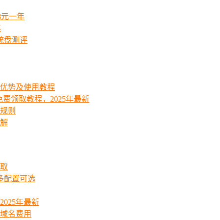
8元一年
年
统盘测评
能优势及使用教程
费领取教程，2025年最新
费规则
详解
领取
起多配置可选
025年最新
_域名费用