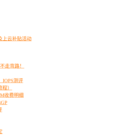
及上云补贴活动
程不走弯路！
_IOPS测评
流程）
00M收费明细
GP
评
定