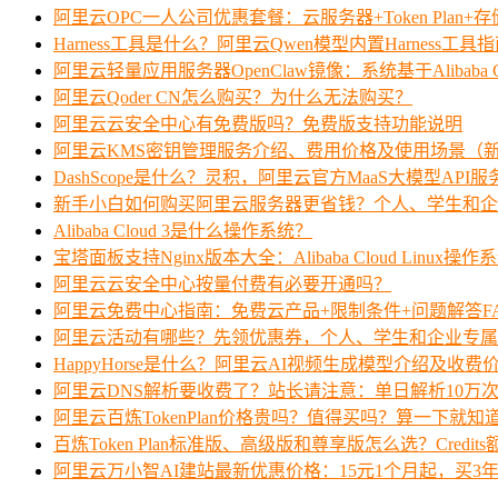
阿里云OPC一人公司优惠套餐：云服务器+Token Plan+
Harness工具是什么？阿里云Qwen模型内置Harness工具
阿里云轻量应用服务器OpenClaw镜像：系统基于Alibaba Clo
阿里云Qoder CN怎么购买？为什么无法购买？
阿里云云安全中心有免费版吗？免费版支持功能说明
阿里云KMS密钥管理服务介绍、费用价格及使用场景（
DashScope是什么？灵积，阿里云官方MaaS大模型API
新手小白如何购买阿里云服务器更省钱？个人、学生和企
Alibaba Cloud 3是什么操作系统？
宝塔面板支持Nginx版本大全：Alibaba Cloud Linux操作
阿里云云安全中心按量付费有必要开通吗？
阿里云免费中心指南：免费云产品+限制条件+问题解答F
阿里云活动有哪些？先领优惠券，个人、学生和企业专属
HappyHorse是什么？阿里云AI视频生成模型介绍及收费
阿里云DNS解析要收费了？站长请注意：单日解析10万
阿里云百炼TokenPlan价格贵吗？值得买吗？算一下就知
百炼Token Plan标准版、高级版和尊享版怎么选？Credi
阿里云万小智AI建站最新优惠价格：15元1个月起，买3年