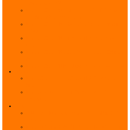
能优势及使用教程
阿里云无影云电脑官网、APP下载、收费价格表及
免费领取教程，2025年最新
阿里云无影云电脑价格_免费3个月_云电脑详细计
费规则
阿里云无影云电脑详细介绍_优势功能_价格_区别
详解
阿里云无影云电脑免费申请入口_免费无影领取流
程
阿里云无影云电脑操作系统大全_Windows_Ubuntu
MySQL
阿里云数据库大全_云数据库优惠活动代金券免费
领取
阿里云RDS MySQL基础版1核1G 20GB每月18元起
多配置可选
域名
亲测有效：阿里云域名优惠口令（注册/续费/转
入）2025年最新
阿里云域名注册流程_创建信息模板_域名实名认证