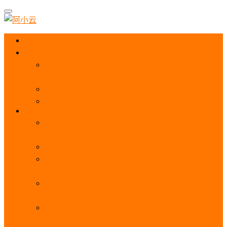
首页
阿里云优惠
阿里云优惠券免费领取：优惠券查询使用、折扣券
及上云补贴活动
2025阿里云服务器租用费用_优惠活动价格表
阿里云免费服务器领取_申请入口_免费领取流程
ECS
阿里云服务器地域选择全解析_节点选择_3分钟教
程不走弯路！
阿里云服务器全方位介绍（看这一篇就够了）
阿里云服务器ECS通用算力型u1性能_CPU_网络
PPS_IOPS测评
阿里云服务器使用教程（从购买配置到网站上线全
流程）
阿里云服务器公网带宽价格表
_1M/5M/10M/20M/100M收费明细