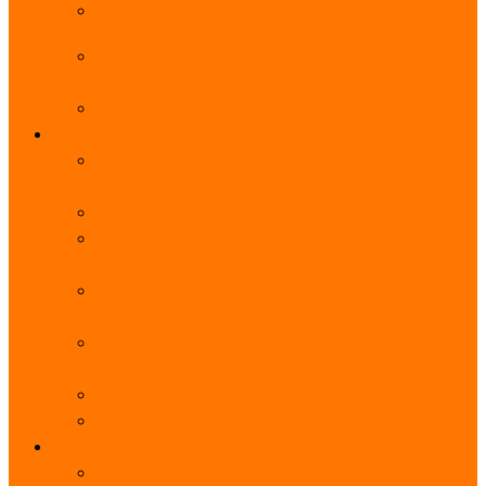
阿里云服务器带宽实际下载速度表_独享带宽_多线
BGP
阿里云经济型e实例云服务器详细介绍_CPU性能测
评
阿里云服务器流量计费标准_流量多少钱1GB？
轻量
阿里云轻量应用服务器使用教程_网站搭建3分钟搞
定
阿里云轻量应用服务器和云服务器的区别
【阿里云服务器优惠】轻量2核2G3M带宽优惠价
108元一年
【阿里云优惠】2核4G轻量服务器4M带宽297元一
年
阿里云轻量应用服务器性能差吗？CPU内存带宽系
统盘测评
阿里云轻量应用服务器CPU型号？主频多少？
阿里云轻量应用服务器流量收费价格表
无影
阿里云无影云电脑介绍：具体价格、免费3月、功