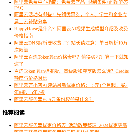
阿里云免费中心指南：免费云产品+限制条件+问题解答
FAQ
阿里云活动有哪些？先领优惠券，个人、学生和企业专
属上云补贴分享
HappyHorse是什么？阿里云AI视频生成模型介绍及收费
价格指南
阿里云DNS解析要收费了？站长请注意：单日解析10万
次限额
阿里云百炼TokenPlan价格贵吗？值得买吗？算一下就知
道了
百炼Token Plan标准版、高级版和尊享版怎么选？Credits
额度与价格对比
阿里云万小智AI建站最新优惠价格：15元1个月起，买3
年8折、5年7折
阿里云服务器ECS云备份权益是什么？
推荐阅读
阿里云服务器优惠价格表_活动政策整理_2024优惠更新