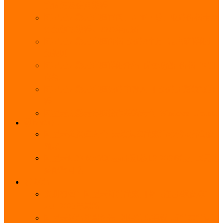
能优势及使用教程
阿里云无影云电脑官网、APP下载、收费价格表及
免费领取教程，2025年最新
阿里云无影云电脑价格_免费3个月_云电脑详细计
费规则
阿里云无影云电脑详细介绍_优势功能_价格_区别
详解
阿里云无影云电脑免费申请入口_免费无影领取流
程
阿里云无影云电脑操作系统大全_Windows_Ubuntu
MySQL
阿里云数据库大全_云数据库优惠活动代金券免费
领取
阿里云RDS MySQL基础版1核1G 20GB每月18元起
多配置可选
域名
亲测有效：阿里云域名优惠口令（注册/续费/转
入）2025年最新
阿里云域名注册流程_创建信息模板_域名实名认证