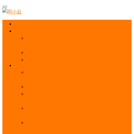
首页
阿里云优惠
阿里云优惠券免费领取：优惠券查询使用、折扣券
及上云补贴活动
2025阿里云服务器租用费用_优惠活动价格表
阿里云免费服务器领取_申请入口_免费领取流程
ECS
阿里云服务器地域选择全解析_节点选择_3分钟教
程不走弯路！
阿里云服务器全方位介绍（看这一篇就够了）
阿里云服务器ECS通用算力型u1性能_CPU_网络
PPS_IOPS测评
阿里云服务器使用教程（从购买配置到网站上线全
流程）
阿里云服务器公网带宽价格表
_1M/5M/10M/20M/100M收费明细