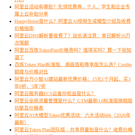
阿里云活动有哪些？先领优惠券，个人、学生和企业专
属上云补贴分享
HappyHorse是什么？阿里云AI视频生成模型介绍及收费
价格指南
阿里云DNS解析要收费了？站长请注意：单日解析10万
次限额
阿里云百炼TokenPlan价格贵吗？值得买吗？算一下就知
道了
百炼Token Plan标准版、高级版和尊享版怎么选？Credits
额度与价格对比
阿里云万小智AI建站最新优惠价格：15元1个月起，买3
年8折、5年7折
阿里云服务器ECS云备份权益是什么？
阿里云全局流量管理是什么？GTM最新3.0标准版旗舰版
功能及价格表
阿里云AI大模型Token优惠活动：六大活动666（2026年
最新）
阿里云Token Plan团队版 – 共享用量包是什么？收费价格