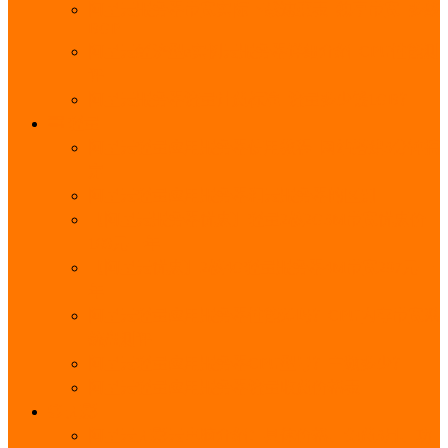
阿里云服务器带宽实际下载速度表_独享带宽_多线
BGP
阿里云经济型e实例云服务器详细介绍_CPU性能测
评
阿里云服务器流量计费标准_流量多少钱1GB？
轻量
阿里云轻量应用服务器使用教程_网站搭建3分钟搞
定
阿里云轻量应用服务器和云服务器的区别
【阿里云服务器优惠】轻量2核2G3M带宽优惠价
108元一年
【阿里云优惠】2核4G轻量服务器4M带宽297元一
年
阿里云轻量应用服务器性能差吗？CPU内存带宽系
统盘测评
阿里云轻量应用服务器CPU型号？主频多少？
阿里云轻量应用服务器流量收费价格表
无影
阿里云无影云电脑介绍：具体价格、免费3月、功