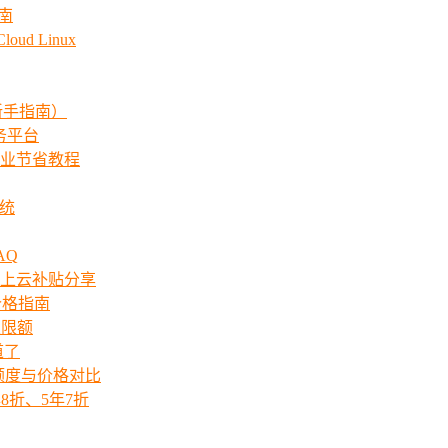
指南
ud Linux
新手指南）
服务平台
业节省教程
系统
AQ
上云补贴分享
价格指南
次限额
道了
ts额度与价格对比
8折、5年7折