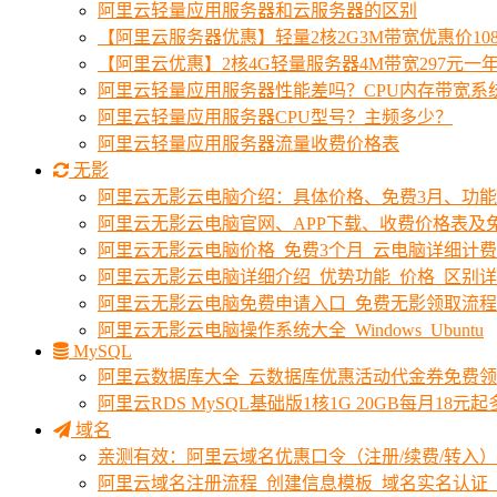
阿里云轻量应用服务器和云服务器的区别
【阿里云服务器优惠】轻量2核2G3M带宽优惠价10
【阿里云优惠】2核4G轻量服务器4M带宽297元一
阿里云轻量应用服务器性能差吗？CPU内存带宽系
阿里云轻量应用服务器CPU型号？主频多少？
阿里云轻量应用服务器流量收费价格表
无影
阿里云无影云电脑介绍：具体价格、免费3月、功
阿里云无影云电脑官网、APP下载、收费价格表及免
阿里云无影云电脑价格_免费3个月_云电脑详细计
阿里云无影云电脑详细介绍_优势功能_价格_区别
阿里云无影云电脑免费申请入口_免费无影领取流程
阿里云无影云电脑操作系统大全_Windows_Ubuntu
MySQL
阿里云数据库大全_云数据库优惠活动代金券免费
阿里云RDS MySQL基础版1核1G 20GB每月18元
域名
亲测有效：阿里云域名优惠口令（注册/续费/转入）2
阿里云域名注册流程_创建信息模板_域名实名认证