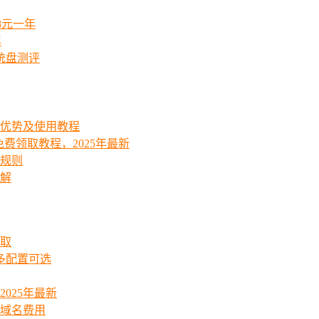
8元一年
年
统盘测评
能优势及使用教程
费领取教程，2025年最新
费规则
详解
领取
起多配置可选
025年最新
_域名费用