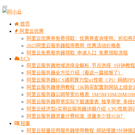
首页
阿里云优惠
阿里云优惠券免费领取：优惠券查询使用、折扣券
2025阿里云服务器租用费用_优惠活动价格表
阿里云免费服务器领取_申请入口_免费领取流程
ECS
阿里云服务器地域选择全解析_节点选择_3分钟教
阿里云服务器全方位介绍（看这一篇就够了）
阿里云服务器ECS通用算力型u1性能_CPU_网络PPS
阿里云服务器使用教程（从购买配置到网站上线全
阿里云服务器公网带宽价格表_1M/5M/10M/20M/1
阿里云服务器带宽实际下载速度表_独享带宽_多线B
阿里云经济型e实例云服务器详细介绍_CPU性能测
阿里云服务器流量计费标准_流量多少钱1GB？
轻量
阿里云轻量应用服务器使用教程_网站搭建3分钟搞