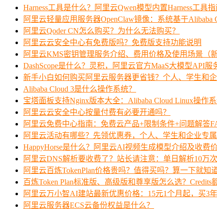
Harness工具是什么？阿里云Qwen模型内置Harness工具
阿里云轻量应用服务器OpenClaw镜像：系统基于Alibaba Clo
阿里云Qoder CN怎么购买？为什么无法购买？
阿里云云安全中心有免费版吗？免费版支持功能说明
阿里云KMS密钥管理服务介绍、费用价格及使用场景（
DashScope是什么？灵积，阿里云官方MaaS大模型API
新手小白如何购买阿里云服务器更省钱？个人、学生和企
Alibaba Cloud 3是什么操作系统？
宝塔面板支持Nginx版本大全：Alibaba Cloud Linux操作
阿里云云安全中心按量付费有必要开通吗？
阿里云免费中心指南：免费云产品+限制条件+问题解答F
阿里云活动有哪些？先领优惠券，个人、学生和企业专属
HappyHorse是什么？阿里云AI视频生成模型介绍及收费
阿里云DNS解析要收费了？站长请注意：单日解析10万
阿里云百炼TokenPlan价格贵吗？值得买吗？算一下就知
百炼Token Plan标准版、高级版和尊享版怎么选？Credi
阿里云万小智AI建站最新优惠价格：15元1个月起，买3年
阿里云服务器ECS云备份权益是什么？