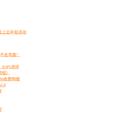
及上云补贴活动
程不走弯路！
_IOPS测评
流程）
00M收费明细
GP
评
定