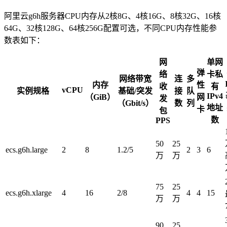
阿里云g6h服务器CPU内存从2核8G、4核16G、8核32G、16核
64G、32核128G、64核256G配置可选，不同CPU内存性能参
数表如下：
网
单网
弹
络
卡私
网络带宽
连
多
内存
性
收
有
vCPU
实例规格
基础/突发
接
队
IPv4
（GiB）
网
发
（Gbit/s）
数
列
地址
卡
包
数
PPS
50
25
ecs.g6h.large
2
8
1.2/5
2
3
6
万
万
75
25
ecs.g6h.xlarge
4
16
2/8
4
4
15
万
万
90
25