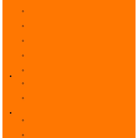
能优势及使用教程
阿里云无影云电脑官网、APP下载、收费价格表及
免费领取教程，2025年最新
阿里云无影云电脑价格_免费3个月_云电脑详细计
费规则
阿里云无影云电脑详细介绍_优势功能_价格_区别
详解
阿里云无影云电脑免费申请入口_免费无影领取流
程
阿里云无影云电脑操作系统大全_Windows_Ubuntu
MySQL
阿里云数据库大全_云数据库优惠活动代金券免费
领取
阿里云RDS MySQL基础版1核1G 20GB每月18元起
多配置可选
域名
亲测有效：阿里云域名优惠口令（注册/续费/转
入）2025年最新
阿里云域名注册流程_创建信息模板_域名实名认证