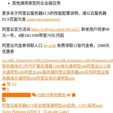
其他通用类型的企业级应用
更多关于阿里云服务器ECS的性能配置说明，请以云服务器
ECS页面为准
axiaoyun.com/go/ecs
阿里云官方活动
https://t.aliyun.com/U/bLynLC
新老用户同享99
元一年，4核16G10M带宽70元/月起
阿里云代金券领取入口
aly.wiki
免费领取12张代金券，2088元
优惠券
ecs.g6h.16xlarge
ecs.g6h.2xlarge
ecs.g6h.4xlarge
ecs.g6h.8xlarge
ecs.g
服务器
海光2代可扩展处理器7280
海光通用型g6h
阿里云ECS海
光通用型g6h
阿里云g6h服务器
阿里云服务器g6h实例
阿里云服
务器海光通用型g6h
阿里云海光通用型g6h
赞
(0)
0
生成分享图片
扫码分享到微信
阿里云服务器ECS安全增强通用型g6t实例，CPU采用Intel
Xeon Platinum 8269CY（Cascade Lake）