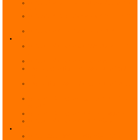
阿里云服务器带宽实际下载速度表_独享带宽_多线
BGP
阿里云经济型e实例云服务器详细介绍_CPU性能测
评
阿里云服务器流量计费标准_流量多少钱1GB？
轻量
阿里云轻量应用服务器使用教程_网站搭建3分钟搞
定
阿里云轻量应用服务器和云服务器的区别
【阿里云服务器优惠】轻量2核2G3M带宽优惠价
108元一年
【阿里云优惠】2核4G轻量服务器4M带宽297元一
年
阿里云轻量应用服务器性能差吗？CPU内存带宽系
统盘测评
阿里云轻量应用服务器CPU型号？主频多少？
阿里云轻量应用服务器流量收费价格表
无影
阿里云无影云电脑介绍：具体价格、免费3月、功