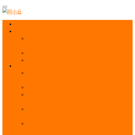
首页
阿里云优惠
阿里云优惠券免费领取：优惠券查询使用、折扣券
及上云补贴活动
2025阿里云服务器租用费用_优惠活动价格表
阿里云免费服务器领取_申请入口_免费领取流程
ECS
阿里云服务器地域选择全解析_节点选择_3分钟教
程不走弯路！
阿里云服务器全方位介绍（看这一篇就够了）
阿里云服务器ECS通用算力型u1性能_CPU_网络
PPS_IOPS测评
阿里云服务器使用教程（从购买配置到网站上线全
流程）
阿里云服务器公网带宽价格表
_1M/5M/10M/20M/100M收费明细