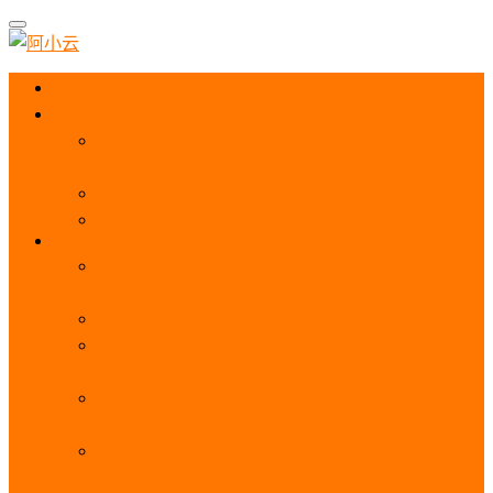
首页
阿里云优惠
阿里云优惠券免费领取：优惠券查询使用、折扣券
及上云补贴活动
2025阿里云服务器租用费用_优惠活动价格表
阿里云免费服务器领取_申请入口_免费领取流程
ECS
阿里云服务器地域选择全解析_节点选择_3分钟教
程不走弯路！
阿里云服务器全方位介绍（看这一篇就够了）
阿里云服务器ECS通用算力型u1性能_CPU_网络
PPS_IOPS测评
阿里云服务器使用教程（从购买配置到网站上线全
流程）
阿里云服务器公网带宽价格表
_1M/5M/10M/20M/100M收费明细