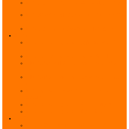
阿里云服务器带宽实际下载速度表_独享带宽_多线
BGP
阿里云经济型e实例云服务器详细介绍_CPU性能测
评
阿里云服务器流量计费标准_流量多少钱1GB？
轻量
阿里云轻量应用服务器使用教程_网站搭建3分钟搞
定
阿里云轻量应用服务器和云服务器的区别
【阿里云服务器优惠】轻量2核2G3M带宽优惠价
108元一年
【阿里云优惠】2核4G轻量服务器4M带宽297元一
年
阿里云轻量应用服务器性能差吗？CPU内存带宽系
统盘测评
阿里云轻量应用服务器CPU型号？主频多少？
阿里云轻量应用服务器流量收费价格表
无影
阿里云无影云电脑介绍：具体价格、免费3月、功