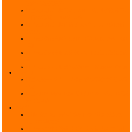
能优势及使用教程
阿里云无影云电脑官网、APP下载、收费价格表及
免费领取教程，2025年最新
阿里云无影云电脑价格_免费3个月_云电脑详细计
费规则
阿里云无影云电脑详细介绍_优势功能_价格_区别
详解
阿里云无影云电脑免费申请入口_免费无影领取流
程
阿里云无影云电脑操作系统大全_Windows_Ubuntu
MySQL
阿里云数据库大全_云数据库优惠活动代金券免费
领取
阿里云RDS MySQL基础版1核1G 20GB每月18元起
多配置可选
域名
亲测有效：阿里云域名优惠口令（注册/续费/转
入）2025年最新
阿里云域名注册流程_创建信息模板_域名实名认证