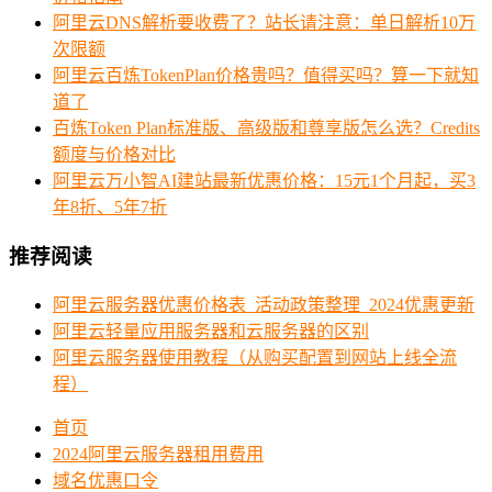
阿里云DNS解析要收费了？站长请注意：单日解析10万
次限额
阿里云百炼TokenPlan价格贵吗？值得买吗？算一下就知
道了
百炼Token Plan标准版、高级版和尊享版怎么选？Credits
额度与价格对比
阿里云万小智AI建站最新优惠价格：15元1个月起，买3
年8折、5年7折
推荐阅读
阿里云服务器优惠价格表_活动政策整理_2024优惠更新
阿里云轻量应用服务器和云服务器的区别
阿里云服务器使用教程（从购买配置到网站上线全流
程）
首页
2024阿里云服务器租用费用
域名优惠口令