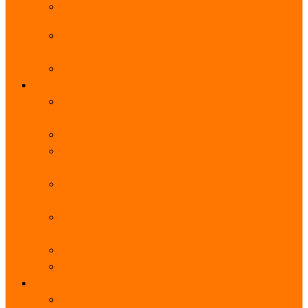
阿里云服务器带宽实际下载速度表_独享带宽_多线
BGP
阿里云经济型e实例云服务器详细介绍_CPU性能测
评
阿里云服务器流量计费标准_流量多少钱1GB？
轻量
阿里云轻量应用服务器使用教程_网站搭建3分钟搞
定
阿里云轻量应用服务器和云服务器的区别
【阿里云服务器优惠】轻量2核2G3M带宽优惠价
108元一年
【阿里云优惠】2核4G轻量服务器4M带宽297元一
年
阿里云轻量应用服务器性能差吗？CPU内存带宽系
统盘测评
阿里云轻量应用服务器CPU型号？主频多少？
阿里云轻量应用服务器流量收费价格表
无影
阿里云无影云电脑介绍：具体价格、免费3月、功