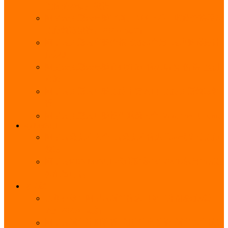
能优势及使用教程
阿里云无影云电脑官网、APP下载、收费价格表及
免费领取教程，2025年最新
阿里云无影云电脑价格_免费3个月_云电脑详细计
费规则
阿里云无影云电脑详细介绍_优势功能_价格_区别
详解
阿里云无影云电脑免费申请入口_免费无影领取流
程
阿里云无影云电脑操作系统大全_Windows_Ubuntu
MySQL
阿里云数据库大全_云数据库优惠活动代金券免费
领取
阿里云RDS MySQL基础版1核1G 20GB每月18元起
多配置可选
域名
亲测有效：阿里云域名优惠口令（注册/续费/转
入）2025年最新
阿里云域名注册流程_创建信息模板_域名实名认证