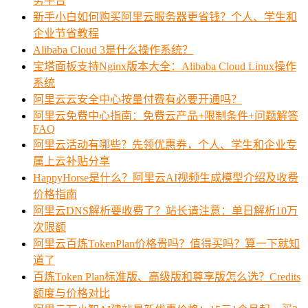
务平台
新手小白如何购买阿里云服务器更省钱？个人、学生和
企业节省教程
Alibaba Cloud 3是什么操作系统？
宝塔面板支持Nginx版本大全：Alibaba Cloud Linux操作
系统
阿里云云安全中心按量付费有必要开通吗？
阿里云免费中心指南：免费云产品+限制条件+问题解答
FAQ
阿里云活动有哪些？先领优惠券，个人、学生和企业专
属上云补贴分享
HappyHorse是什么？阿里云AI视频生成模型介绍及收费
价格指南
阿里云DNS解析要收费了？站长请注意：单日解析10万
次限额
阿里云百炼TokenPlan价格贵吗？值得买吗？算一下就知
道了
百炼Token Plan标准版、高级版和尊享版怎么选？Credits
额度与价格对比