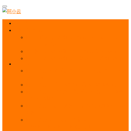
首页
阿里云优惠
阿里云优惠券免费领取：优惠券查询使用、折扣券
及上云补贴活动
2025阿里云服务器租用费用_优惠活动价格表
阿里云免费服务器领取_申请入口_免费领取流程
ECS
阿里云服务器地域选择全解析_节点选择_3分钟教
程不走弯路！
阿里云服务器全方位介绍（看这一篇就够了）
阿里云服务器ECS通用算力型u1性能_CPU_网络
PPS_IOPS测评
阿里云服务器使用教程（从购买配置到网站上线全
流程）
阿里云服务器公网带宽价格表
_1M/5M/10M/20M/100M收费明细