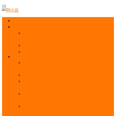
首页
阿里云优惠
阿里云优惠券免费领取：优惠券查询使用、折扣券
及上云补贴活动
2025阿里云服务器租用费用_优惠活动价格表
阿里云免费服务器领取_申请入口_免费领取流程
ECS
阿里云服务器地域选择全解析_节点选择_3分钟教
程不走弯路！
阿里云服务器全方位介绍（看这一篇就够了）
阿里云服务器ECS通用算力型u1性能_CPU_网络
PPS_IOPS测评
阿里云服务器使用教程（从购买配置到网站上线全
流程）
阿里云服务器公网带宽价格表
_1M/5M/10M/20M/100M收费明细