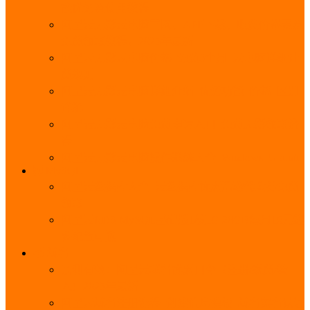
能优势及使用教程
阿里云无影云电脑官网、APP下载、收费价格表及
免费领取教程，2025年最新
阿里云无影云电脑价格_免费3个月_云电脑详细计
费规则
阿里云无影云电脑详细介绍_优势功能_价格_区别
详解
阿里云无影云电脑免费申请入口_免费无影领取流
程
阿里云无影云电脑操作系统大全_Windows_Ubuntu
MySQL
阿里云数据库大全_云数据库优惠活动代金券免费
领取
阿里云RDS MySQL基础版1核1G 20GB每月18元起
多配置可选
域名
亲测有效：阿里云域名优惠口令（注册/续费/转
入）2025年最新
阿里云域名注册流程_创建信息模板_域名实名认证