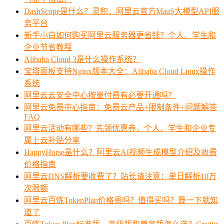
DashScope是什么？灵积，阿里云官方MaaS大模型API服
务平台
新手小白如何购买阿里云服务器更省钱？个人、学生和
企业节省教程
Alibaba Cloud 3是什么操作系统？
宝塔面板支持Nginx版本大全：Alibaba Cloud Linux操作
系统
阿里云云安全中心按量付费有必要开通吗？
阿里云免费中心指南：免费云产品+限制条件+问题解答
FAQ
阿里云活动有哪些？先领优惠券，个人、学生和企业专
属上云补贴分享
HappyHorse是什么？阿里云AI视频生成模型介绍及收费
价格指南
阿里云DNS解析要收费了？站长请注意：单日解析10万
次限额
阿里云百炼TokenPlan价格贵吗？值得买吗？算一下就知
道了