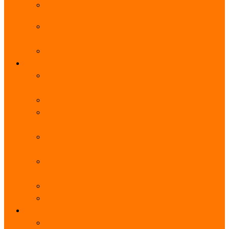
阿里云服务器带宽实际下载速度表_独享带宽_多线
BGP
阿里云经济型e实例云服务器详细介绍_CPU性能测
评
阿里云服务器流量计费标准_流量多少钱1GB？
轻量
阿里云轻量应用服务器使用教程_网站搭建3分钟搞
定
阿里云轻量应用服务器和云服务器的区别
【阿里云服务器优惠】轻量2核2G3M带宽优惠价
108元一年
【阿里云优惠】2核4G轻量服务器4M带宽297元一
年
阿里云轻量应用服务器性能差吗？CPU内存带宽系
统盘测评
阿里云轻量应用服务器CPU型号？主频多少？
阿里云轻量应用服务器流量收费价格表
无影
阿里云无影云电脑介绍：具体价格、免费3月、功